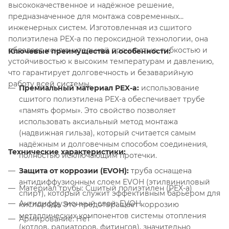
высококачественное и надёжное решение,
предназначенное для монтажа современных
инженерных систем. Изготовленная из сшитого
полиэтилена PEX-a по пероксидной технологии, она
обладает исключительной прочностью, гибкостью и
Ключевые преимущества и особенности:
устойчивостью к высоким температурам и давлению,
что гарантирует долговечность и безаварийную
работу всей системы.
Премиальный материал PEX-a:
использование
сшитого полиэтилена PEX-a обеспечивает трубе
«память формы». Это свойство позволяет
использовать аксиальный метод монтажа
(надвижная гильза), который считается самым
надёжным и долговечным способом соединения,
Технические характеристики:
полностью исключающим протечки.
Защита от коррозии (EVOH):
труба оснащена
антидиффузионным слоем EVOH (этилвиниловый
Материал трубы: Сшитый полиэтилен (PEX-a)
спирт), который служит эффективным барьером для
Антидиффузионный слой: EVOH
кислорода. Это предотвращает коррозию
металлических компонентов системы отопления
Армирование: Нет
(котлов, радиаторов, фитингов), значительно