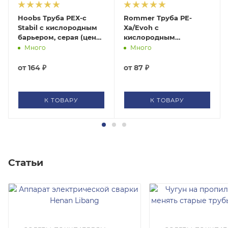
Hoobs Труба РЕХ-c
Rommer Труба РЕ-
Stabil с кислородным
Ха/Evoh с
барьером, серая (цена
кислородным
за 1 м)
барьером для
 складе
Много
Много
отопления и
водоснабжения, серая
от
164 ₽
от
87 ₽
(цена за 1 м)
К ТОВАРУ
К ТОВАРУ
Статьи