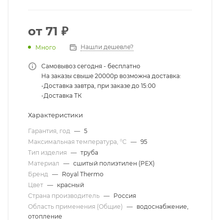
от
71 ₽
Нашли дешевле?
Много
Самовывоз сегодня - бесплатно
На заказы свыше 20000р возможна доставка:
-Доставка завтра, при заказе до 15:00
-Доставка ТК
Характеристики
Гарантия, год
—
5
Максимальная температура, °С
—
95
Тип изделия
—
труба
Материал
—
сшитый полиэтилен (PEX)
Бренд
—
Royal Thermo
Цвет
—
красный
Страна производитель
—
Россия
Область применения (Общие)
—
водоснабжение,
отопление