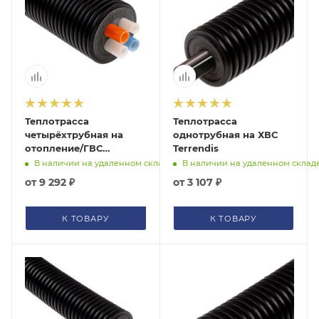
Теплотрасса
Теплотрасса
четырёхтрубная на
однотрубная на ХВС
отопление/ГВС
Terrendis
Terrendis
В наличии на удаленном складе
В наличии на удаленном склад
от
9 292 ₽
от
3 107 ₽
К ТОВАРУ
К ТОВАРУ