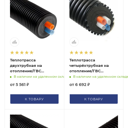
Теплотрасса
Теплотрасса
двухтрубная на
четырёхтрубная на
отопление/ГВС
отопление/ГВС
Terrendis
Terrendis без
В наличии на удаленном складе
В наличии на удаленном склад
сердечника
от
5 561 ₽
от
6 692 ₽
К ТОВАРУ
К ТОВАРУ