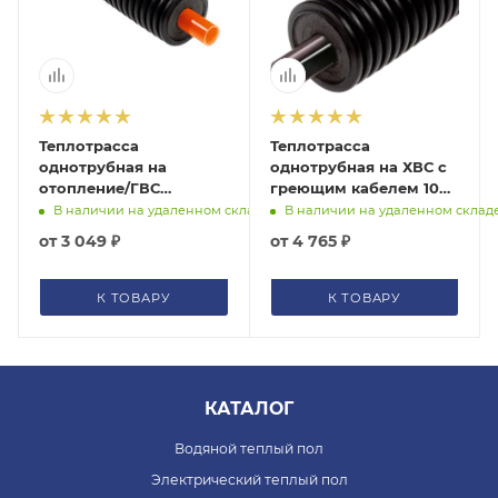
Теплотрасса
Теплотрасса
однотрубная на
однотрубная на ХВС с
отопление/ГВС
греющим кабелем 10
Terrendis
Вт/м Terrendis
В наличии на удаленном складе
В наличии на удаленном склад
от
3 049 ₽
от
4 765 ₽
К ТОВАРУ
К ТОВАРУ
КАТАЛОГ
Водяной теплый пол
Электрический теплый пол