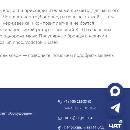
м вод. ст.) и присоединительный диаметр. Для частного
½". Чем длиннее трубопровод и больше этажей — тем
 нержавейка и композит легче и не боятся
луживание; сухой ротор — высокий КПД на больших
нее однорежимных. Популярные бренды в наличии —
os, Shinhoo, Vodotok и Elsen.
амовывозом — позвоните, поможем подобрать модель
+7 (495) 255-33-62
ЗАКАЗАТЬ ЗВОНОК
асчет оборудования
bms@bigms.ru
г. Москва, 41 км МКАД, 4с14