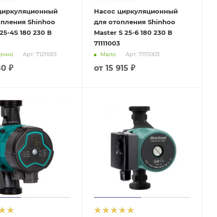
циркуляционный
Насос циркуляционный
опления Shinhoo
для отопления Shinhoo
 25-4S 180 230 В
Master S 25-6 180 230 В
71111003
очно
Мало
Арт.: 71211001
Арт.: 71111003
80 ₽
от
15 915 ₽