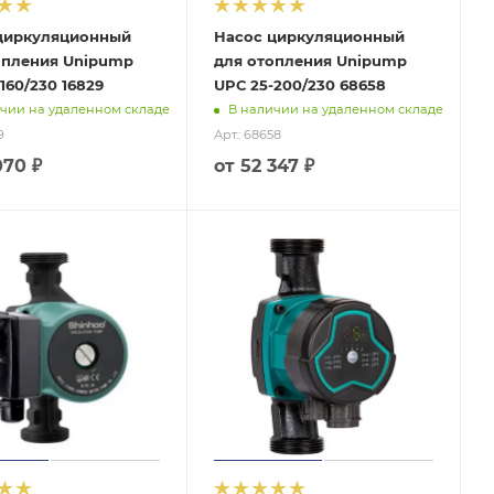
циркуляционный
Насос циркуляционный
опления Unipump
для отопления Unipump
160/230 16829
UPС 25-200/230 68658
чии на удаленном складе
В наличии на удаленном складе
9
Арт.: 68658
070 ₽
от
52 347 ₽