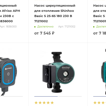
ляционный
Насос циркуляционный
Насос 
 Afriso APH
для отопления Shinhoo
для от
мм 230В с
Basic S 25-6S 180 230 В
Basic S
 1836000
71211002
71211001
Достаточно
Достат
Арт.: 1836000
Арт.: 71211002
от
7 545 ₽
от
7 1