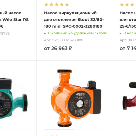
ный насос
Насос циркуляционный
Насос 
 Wilo Star RS
для отопления Stout 32/80-
для ото
86
180 mini SPC-0002-3280180
25-6/13
В наличии на удаленном складе
В нали
119786
Арт.: SPC-0002-3280180
Арт.: 916
от
26 963 ₽
от
7 1