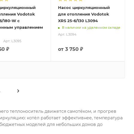
циркуляционный
Насос циркуляционный
опления Vodotok
для отопления Vodotok
6/180-W с
XRS 25-6/130 L3094
онным управлением
В наличии на удаленном складе
Арт.: L3094
Арт.: L3095
60 ₽
от
3 750 ₽
4
его теплоноситель движется самотёком, и прогрев
иркуляцию: котёл работает эффективнее, температура
от бюджетных моделей для небольших домов до