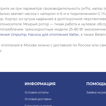
ите на три параметра: производительность (м³/ч), напор (
обычно хватает насоса с напором 4–6 м и подключением G 1
р. Корпус из чугуна надёжнее в долгосрочной перспективе,
плоносителя. Мокрый ротор — тихая работа и нулевое обс
опотребление: трёхскоростные модели 25–80 Вт экономич
пления Unipump
,
Насосы для отопления Valtec
, а также Belam
я отопления в Москве можно с доставкой по России или с
у.
ИНФОРМАЦИЯ
ПОМОЩЬ
Условия оплаты
Заявка на р
Условия доставки
Гарантия на товар