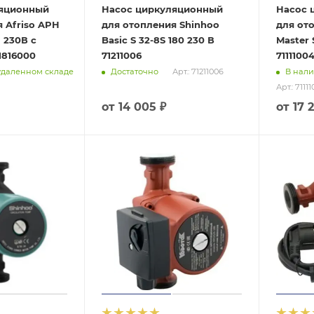
ляционный
Насос циркуляционный
Насос 
 Afriso APH
для отопления Shinhoo
для от
м 230В с
Basic S 32-8S 180 230 В
Master 
1816000
71211006
7111100
удаленном складе
Достаточно
В нали
Арт.: 71211006
Арт.: 7111
от
14 005 ₽
от
17 2