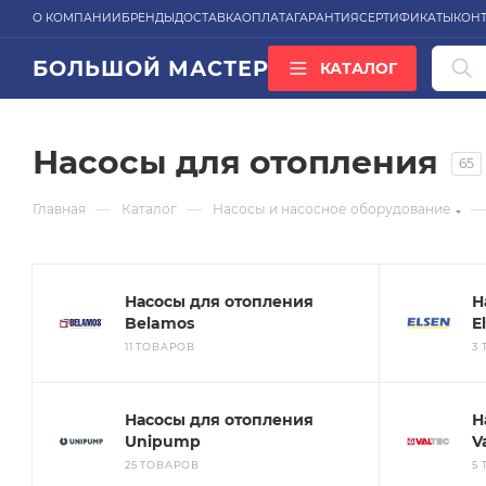
О КОМПАНИИ
БРЕНДЫ
ДОСТАВКА
ОПЛАТА
ГАРАНТИЯ
СЕРТИФИКАТЫ
КОН
БОЛЬШОЙ МАСТЕР
КАТАЛОГ
ВСЕ КАТЕГОРИИ
Насосы для отопления
65
—
—
—
Главная
Каталог
Насосы и насосное оборудование
Насосы для отопления
Н
Belamos
E
11 ТОВАРОВ
3
Насосы для отопления
Н
Unipump
V
25 ТОВАРОВ
5