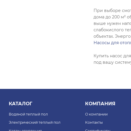
При выборе смотр
дома до 200 м² 
выше нужен напо
слабокислого те
объектах. Энерг
Насосы для ото
Купить насос дл
под вашу систем
КАТАЛОГ
КОМПАНИЯ
Водяной теплый пол
О компании
Электрический теплый пол
Контакты
Котлы отопления
Сертификаты