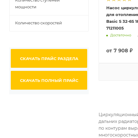
Количество ступеней
мощности
Насос цирку
для отоплени
Basic S 32-6S 
Количество скоростей
71211005
Достаточно
от
7 908 ₽
СКАЧАТЬ ПРАЙС РАЗДЕЛА
СКАЧАТЬ ПОЛНЫЙ ПРАЙС
Циркуляционный 
дальних радиато
по контурам выр
многоскоростных