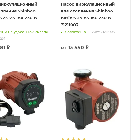
циркуляционный
Насос циркуляционный
опления Shinhoo
для отопления Shinhoo
S 25-7.5 180 230 В
Basic S 25-8S 180 230 В
4
71211003
чии на удаленном складе
Достаточно
Арт.: 71211003
1004
81 ₽
от
13 550 ₽