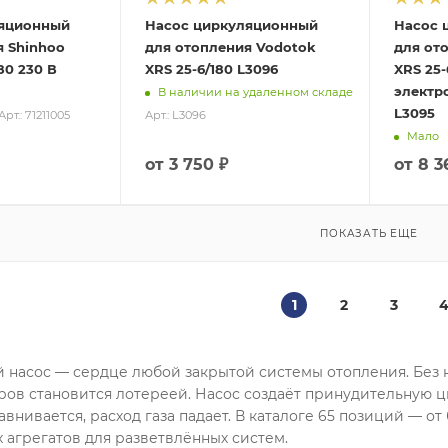
ляционный
Насос циркуляционный
Насос 
я Shinhoo
для отопления Vodotok
для от
180 230 В
XRS 25-6/180 L3096
XRS 25-
электр
В наличии на удаленном складе
L3095
Арт.: 71211005
Арт.: L3096
Мало
от
3 750 ₽
от
8 3
ПОКАЗАТЬ ЕЩЕ
1
2
3
насос — сердце любой закрытой системы отопления. Без н
ров становится лотереей. Насос создаёт принудительную ц
авнивается, расход газа падает. В каталоге 65 позиций — 
 агрегатов для разветвлённых систем.