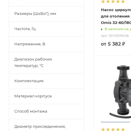
Насос цирку
Размеры (ШхВхГ), мм
для отопения
Omis 32-60/18
Частота, Гц
В наличии на 
Арт.: 00-00016148
от
5 382 ₽
Напряжение, В
Диапазон рабочих
температур, °С
Комплектация
Материал корпуса
Способ монтажа
Диаметр присоединения,