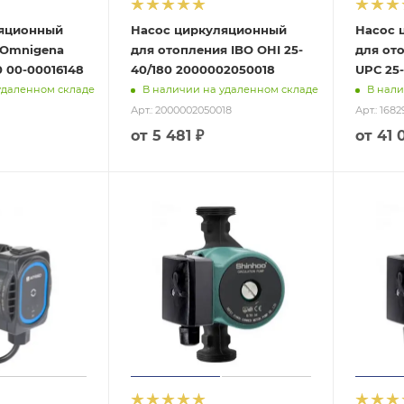
ляционный
Насос циркуляционный
Насос 
 Omnigena
для отопления IBO OHI 25-
для от
0 00-00016148
40/180 2000002050018
UPС 25-
удаленном складе
В наличии на удаленном складе
В нали
Арт.: 2000002050018
Арт.: 1682
от
5 481 ₽
от
41 