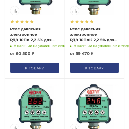
Реле давления
Реле давления
электронное
электронное
РДЭ-10Пл-2,2 5% для
РДЭ-10ПлК-2,2 5% для
систем полива с
систем полива с
В наличии на удаленном складе
В наличии на удаленном склад
паролем Extra
паролем
от
60 500 ₽
от
59 470 ₽
Акваконтроль
(изолированный
4002160000
выход) Extra
Акваконтроль
К ТОВАРУ
К ТОВАРУ
4007160000