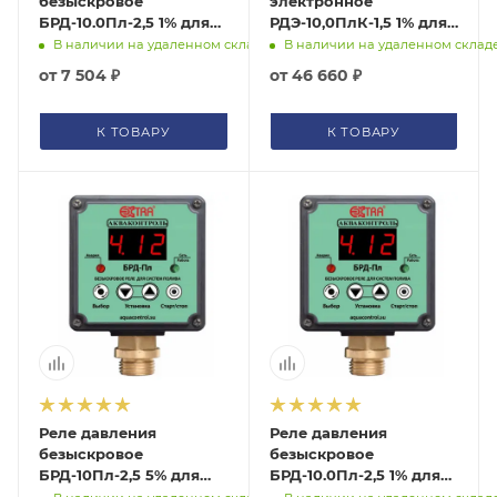
безыскровое
электронное
БРД-10.0Пл-2,5 1% для
РДЭ-10,0ПлК-1,5 1% для
систем полива Extra
систем полива
В наличии на удаленном складе
В наличии на удаленном склад
Акваконтроль
(изолированный
от
7 504 ₽
от
46 660 ₽
3020110000
выход) Extra
Акваконтроль
К ТОВАРУ
К ТОВАРУ
Реле давления
Реле давления
безыскровое
безыскровое
БРД-10Пл-2,5 5% для
БРД-10.0Пл-2,5 1% для
систем полива Extra
систем полива с