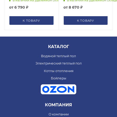
В наличии на удаленном складе
В наличии на удаленном склад
Акваконтроль
паролем Extra
от
6 790 ₽
от
8 670 ₽
3020150000
Акваконтроль
3020100000
К ТОВАРУ
К ТОВАРУ
КАТАЛОГ
Водяной теплый пол
Электрический теплый пол
Котлы отопления
Бойлеры
КОМПАНИЯ
О компании