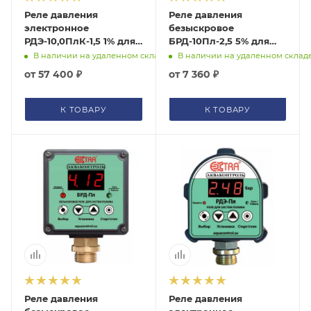
Реле давления
Реле давления
электронное
безыскровое
РДЭ-10,0ПлК-1,5 1% для
БРД-10Пл-2,5 5% для
систем полива с
систем полива с
В наличии на удаленном складе
В наличии на удаленном склад
паролем
паролем Extra
от
57 400 ₽
от
7 360 ₽
(изолированный
Акваконтроль
выход) Extra
3020160000
Акваконтроль
К ТОВАРУ
К ТОВАРУ
Реле давления
Реле давления