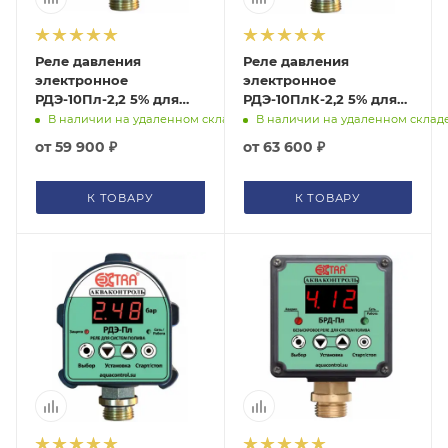
Реле давления
Реле давления
электронное
электронное
РДЭ-10Пл-2,2 5% для
РДЭ-10ПлК-2,2 5% для
систем полива Extra
систем полива
В наличии на удаленном складе
В наличии на удаленном склад
Акваконтроль
(изолированный
от
59 900 ₽
от
63 600 ₽
4002150000
выход) Extra
Акваконтроль
4007150000
К ТОВАРУ
К ТОВАРУ