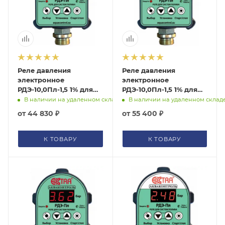
помогут с подбором.
ЗАКАЗАТЬ ЗВОНОК
Реле давления
Реле давления
электронное
электронное
РДЭ-10,0Пл-1,5 1% для
РДЭ-10,0Пл-1,5 1% для
систем полива Extra
систем полива с
В наличии на удаленном складе
В наличии на удаленном склад
Акваконтроль
паролем Extra
от
44 830 ₽
от
55 400 ₽
Акваконтроль
К ТОВАРУ
К ТОВАРУ