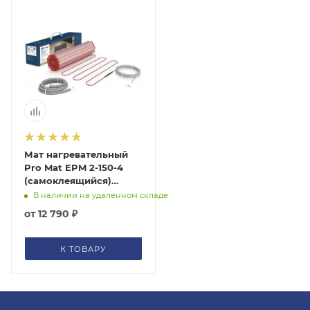
Мат нагревательный
Pro Mat EPM 2-150-4
(самоклеящийся)
Electrolux, НС-1128306
В наличии на удаленном складе
от
12 790 ₽
К ТОВАРУ