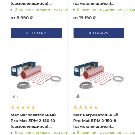
(самоклеящийся)
(самоклеящийся)
Electrolux, НС-1128299
Electrolux, НС-1128311
В наличии на удаленном складе
В наличии на удаленном склад
от
8 990 ₽
от
19 190 ₽
К ТОВАРУ
К ТОВАРУ
Мат нагревательный
Мат нагревательный
Pro Mat EPM 2-150-10
Pro Mat EPM 2-150-8
(самоклеящийся)
(самоклеящийся)
Electrolux, НС-1128314
Electrolux, НС-1128312
В наличии на удаленном складе
В наличии на удаленном склад