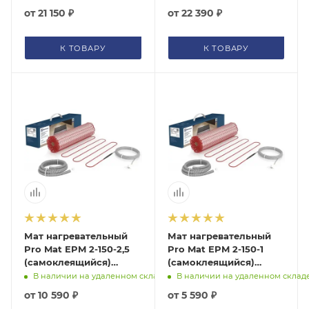
от
21 150 ₽
от
22 390 ₽
К ТОВАРУ
К ТОВАРУ
Мат нагревательный
Мат нагревательный
Pro Mat EPM 2-150-2,5
Pro Mat EPM 2-150-1
(самоклеящийся)
(самоклеящийся)
Electrolux, НС-1128301
Electrolux, НС-1128296
В наличии на удаленном складе
В наличии на удаленном склад
от
10 590 ₽
от
5 590 ₽