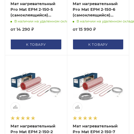
Мат нагревательный
Мат нагревательный
Pro Mat EPM 2-150-5
Pro Mat EPM 2-150-6
(самоклеящийся)
(самоклеящийся)
Electrolux, НС-1128308
Electrolux, НС-1128310
В наличии на удаленном складе
В наличии на удаленном склад
от
14 290 ₽
от
15 990 ₽
К ТОВАРУ
К ТОВАРУ
Мат нагревательный
Мат нагревательный
Pro Mat EPM 2-150-2
Pro Mat EPM 2-150-7