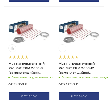
Мат нагревательный
Мат нагревательный
Pro Mat EPM 2-150-9
Pro Mat EPM 2-150-12
(самоклеящийся)
(самоклеящийся)
Electrolux, НС-1128313
Electrolux, НС-1128316
В наличии на удаленном складе
В наличии на удаленном склад
от
19 850 ₽
от
23 890 ₽
К ТОВАРУ
К ТОВАРУ