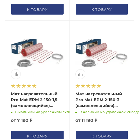
К ТОВАРУ
К ТОВАРУ
Мат нагревательный
Мат нагревательный
Pro Mat EPM 2-150-1,5
Pro Mat EPM 2-150-3
(самоклеящийся)
(самоклеящийся)
Electrolux, НС-1128297
Electrolux, НС-1128304
В наличии на удаленном складе
В наличии на удаленном склад
от
7 190 ₽
от
11 190 ₽
К ТОВАРУ
К ТОВАРУ