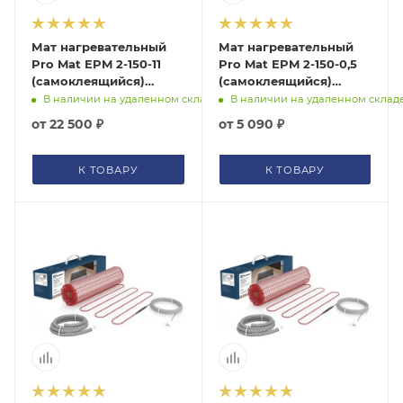
помогут с подбором.
Мат нагревательный
Мат нагревательный
ЗАКАЗАТЬ ЗВОНОК
Pro Mat EPM 2-150-11
Pro Mat EPM 2-150-0,5
(самоклеящийся)
(самоклеящийся)
Electrolux, НС-1128315
Electrolux, НС-1128282
В наличии на удаленном складе
В наличии на удаленном склад
от
22 500 ₽
от
5 090 ₽
К ТОВАРУ
К ТОВАРУ