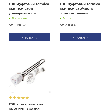
ГАРАНТИЯ
ТЭН муфтовый Termica
ТЭН муфтовый Termica
ESH 11/2" 230В
ESH 11/2" 230/400 В
Подбор по параметрам
СЕРТИФИКАТЫ
универсальное
горизонтальное
Не можете найти нужный товар? Наши специалисты
расположение
расположение
Достаточно
Мало
помогут с подбором.
КОНТАКТЫ
от
5 106 ₽
от
7 831 ₽
ЗАКАЗАТЬ ЗВОНОК
К ТОВАРУ
К ТОВАРУ
ТЭН электрический
GRW 220 В Kospel