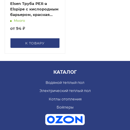
Elsen Труба РЕХ-a
Elspipe с кислородным
барьером, красная
(цена за 1 м)
Много
от
94 ₽
К ТОВАРУ
КАТАЛОГ
Водяной теплый пол
Электрический теплый пол
Котлы отопления
Бойлеры