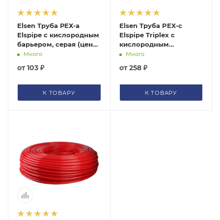
помогут с подбором.
Elsen Труба РЕХ-a
Elsen Труба PEX-c
ЗАКАЗАТЬ ЗВОНОК
Elspipe с кислородным
Elspipe Triplex с
барьером, серая (цена
кислородным
за 1 м)
барьером, серая (цена
Много
Много
за 1 м)
от
103 ₽
от
258 ₽
К ТОВАРУ
К ТОВАРУ