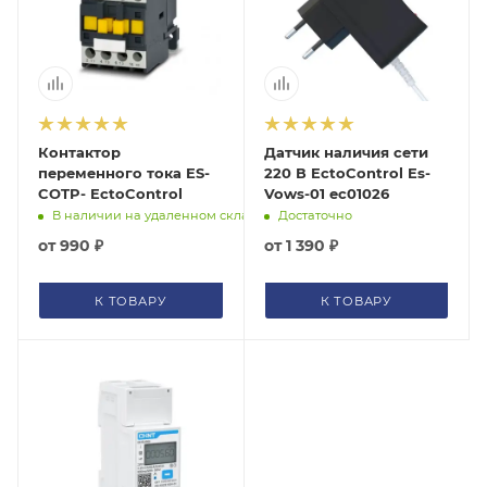
помогут с подбором.
ЗАКАЗАТЬ ЗВОНОК
Контактор
Датчик наличия сети
переменного тока ES-
220 В EctoControl Es-
COTP- EctoControl
Vows-01 ec01026
В наличии на удаленном складе
Достаточно
от
990 ₽
от
1 390 ₽
К ТОВАРУ
К ТОВАРУ