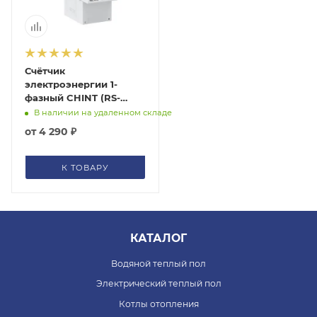
Счётчик
электроэнергии 1-
фазный CHINT (RS-
485,DIN-рейка)
В наличии на удаленном складе
DDSU666 EctoControl
от
4 290 ₽
ec01074
К ТОВАРУ
КАТАЛОГ
Водяной теплый пол
Электрический теплый пол
Котлы отопления