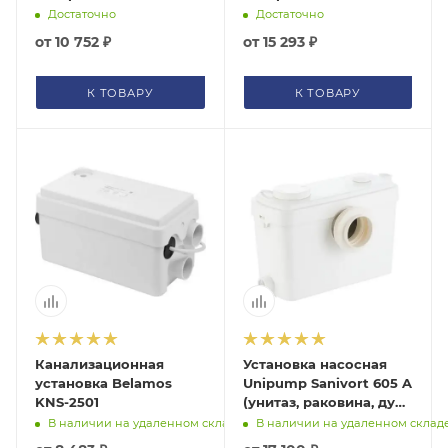
84969011
84969021
Достаточно
Достаточно
от
10 752 ₽
от
15 293 ₽
К ТОВАРУ
К ТОВАРУ
Канализационная
Установка насосная
установка Belamos
Unipump Sanivort 605 A
KNS-2501
(унитаз, раковина, душ)
88017
В наличии на удаленном складе
В наличии на удаленном склад