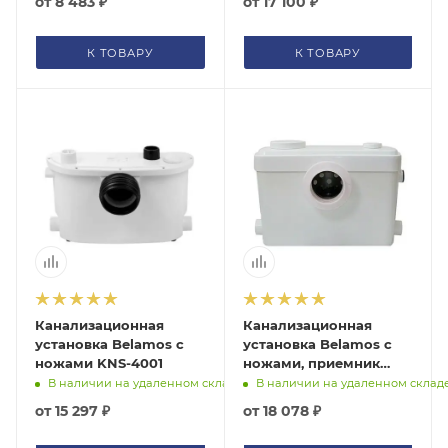
от
8 483 ₽
от
17 100 ₽
К ТОВАРУ
К ТОВАРУ
Канализационная
Канализационная
установка Belamos с
установка Belamos с
ножами KNS-4001
ножами, приемник
нержавейка KNS-6001
В наличии на удаленном складе
В наличии на удаленном склад
от
15 297 ₽
от
18 078 ₽