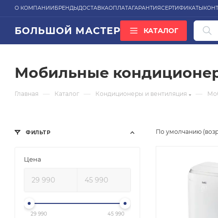
О КОМПАНИИ
БРЕНДЫ
ДОСТАВКА
ОПЛАТА
ГАРАНТИЯ
СЕРТИФИКАТЫ
КОН
БОЛЬШОЙ МАСТЕР
КАТАЛОГ
ВСЕ КАТЕГОРИИ
Мобильные кондиционеры
—
—
—
Главная
Каталог
Кондиционеры и вентиляция
Мо
По умолчанию (воз
ФИЛЬТР
Цена
29 990
45 990