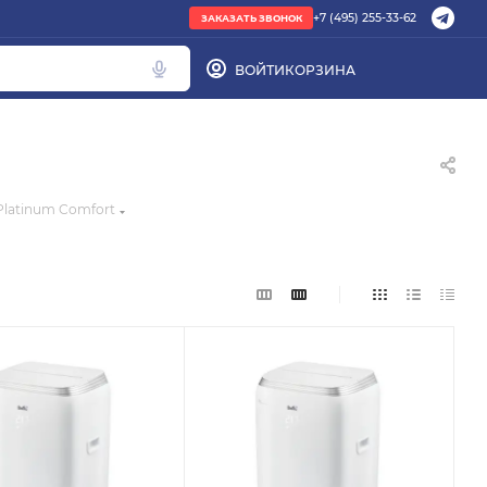
+7 (495) 255-33-62
ЗАКАЗАТЬ ЗВОНОК
ВОЙТИ
КОРЗИНА
ПОПУЛЯРНОЕ
труба PEX
latinum Comfort
радиатор стальной
Кондиционер Ballu
редуктор
котел газовый Baxi
Подбор по параметрам
Не можете найти нужный товар? Наши
специалисты помогут с подбором.
ЗАКАЗАТЬ ЗВОНОК