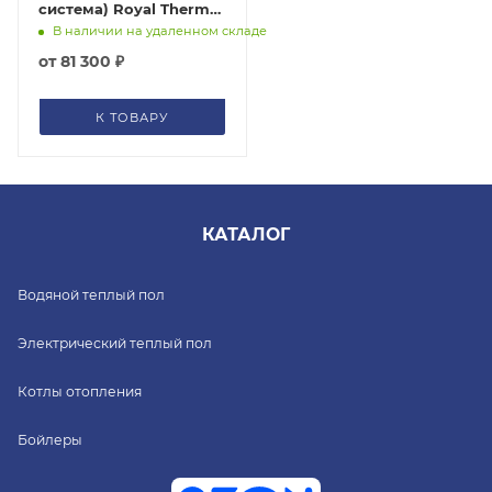
система) Royal Thermo
Siena RTS-24HN1
В наличии на удаленном складе
от
81 300 ₽
К ТОВАРУ
КАТАЛОГ
Водяной теплый пол
Электрический теплый пол
Котлы отопления
Бойлеры