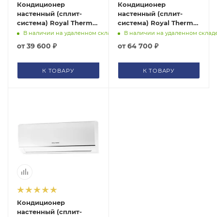
Кондиционер
Кондиционер
настенный (сплит-
настенный (сплит-
система) Royal Thermo
система) Royal Thermo
Siena RTS-12HN1
Siena RTS-18HN1
В наличии на удаленном складе
В наличии на удаленном склад
от
39 600 ₽
от
64 700 ₽
К ТОВАРУ
К ТОВАРУ
Кондиционер
настенный (сплит-