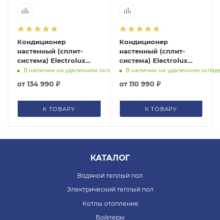
помогут с подбором.
ЗАКАЗАТЬ ЗВОНОК
Кондиционер
Кондиционер
настенный (сплит-
настенный (сплит-
система) Electrolux
система) Electrolux
Nordic EACS-
Nordic EACS-
В наличии на удаленном складе
В наличии на удаленном склад
36HT/N3_24Y
30HT/N3_24Y
от
134 990 ₽
от
110 990 ₽
К ТОВАРУ
К ТОВАРУ
КАТАЛОГ
Водяной теплый пол
Электрический теплый пол
Котлы отопления
Бойлеры