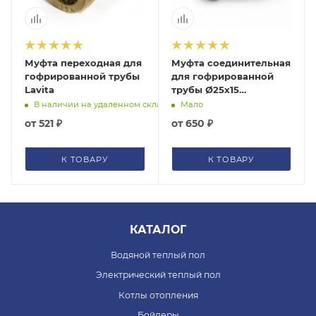
Муфта переходная для
Муфта соединительная
гофрированной трубы
для гофрированной
Lavita
трубы Ø25х15
Stahlmann IWS
В наличии на удаленном складе
Мало
SSWL25/150BEF
от
521 ₽
от
650 ₽
К ТОВАРУ
К ТОВАРУ
КАТАЛОГ
Водяной теплый пол
Электрический теплый пол
Котлы отопления
Бойлеры