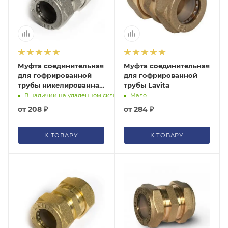
помогут с подбором.
ЗАКАЗАТЬ ЗВОНОК
Муфта соединительная
Муфта соединительная
для гофрированной
для гофрированной
трубы никелированная
трубы Lavita
Lavita
В наличии на удаленном складе
Мало
от
208 ₽
от
284 ₽
К ТОВАРУ
К ТОВАРУ