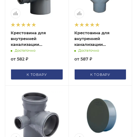
помогут с подбором.
ЗАКАЗАТЬ ЗВОНОК
Крестовина для
Крестовина для
внутренней
внутренней
канализации
канализации
Ø110х110х50/87°
Ø110х110/45° серая
Достаточно
Достаточно
двухплоскостная
Политэк 120110Политэк
от
582 ₽
от
587 ₽
ПРАВАЯ серая Политэк
1201103Политэк
К ТОВАРУ
К ТОВАРУ