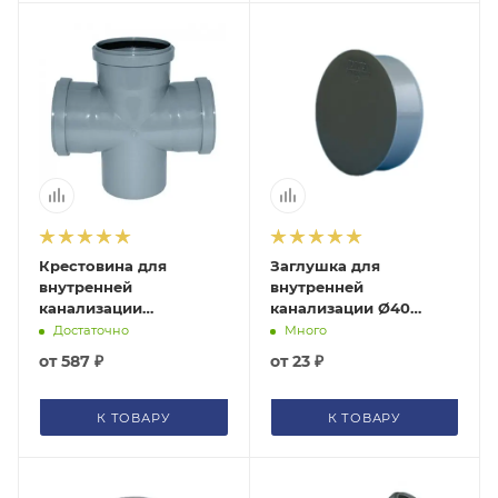
Крестовина для
Заглушка для
внутренней
внутренней
канализации
канализации Ø40
Ø110х110/87° серая
серая Политэк
Достаточно
Много
Политэк 131187Политэк
404000Политэк
от
587 ₽
от
23 ₽
К ТОВАРУ
К ТОВАРУ