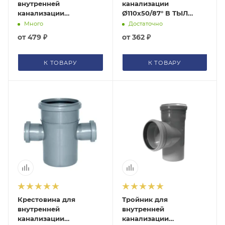
внутренней
канализации
канализации
Ø110х50/87° В ТЫЛ
Ø110х110х50/87° серая
серый Политэк
Много
Достаточно
Политэк
300111050ФПолитэк
от
479 ₽
от
362 ₽
1311587Политэк
К ТОВАРУ
К ТОВАРУ
Крестовина для
Тройник для
внутренней
внутренней
канализации
канализации