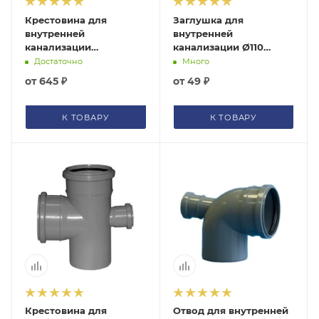
Крестовина для
Заглушка для
внутренней
внутренней
канализации
канализации Ø110
Ø110х110/87°
серая Политэк
Достаточно
Много
двухплоскостная серая
411000ПOЛИTЭK
от
645 ₽
от
49 ₽
Политэк 1201102
К ТОВАРУ
К ТОВАРУ
Крестовина для
Отвод для внутренней