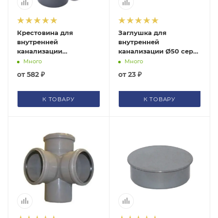
Крестовина для
Заглушка для
внутренней
внутренней
канализации
канализации Ø50 серая
Ø110х110х50/87°
Политэк
Много
Много
двухплоскостная
405000Политэк
от
582 ₽
от
23 ₽
ЛЕВАЯ серая Политэк
1201104Политэк
К ТОВАРУ
К ТОВАРУ