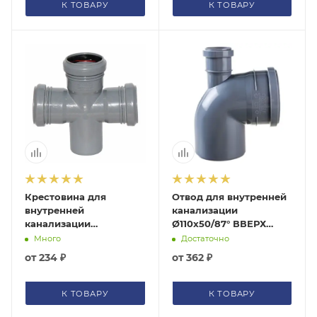
К ТОВАРУ
К ТОВАРУ
Крестовина для
Отвод для внутренней
внутренней
канализации
канализации
Ø110х50/87° ВВЕРХ
Ø50х50/87° серая
серый Политэк
Много
Достаточно
Политэк
300111050Политэк
от
234 ₽
от
362 ₽
135590Политэк
К ТОВАРУ
К ТОВАРУ