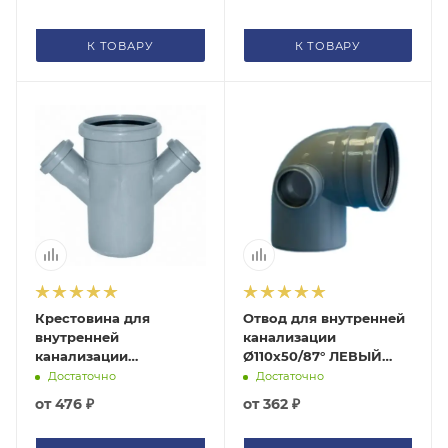
К ТОВАРУ
К ТОВАРУ
Крестовина для
Отвод для внутренней
внутренней
канализации
канализации
Ø110х50/87° ЛЕВЫЙ
Ø110х50х50/45° серая
серый Политэк
Достаточно
Достаточно
Политэк 131545Политэк
300111050ЛПолитэк
от
476 ₽
от
362 ₽