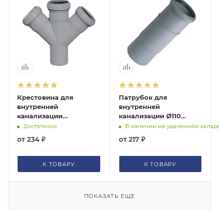
Крестовина для
Патрубок для
внутренней
внутренней
канализации
канализации Ø110
Ø50х50/45° серая
компенсационный
Достаточно
В наличии на удаленном склад
Политэк
однораструбный
от
234 ₽
от
217 ₽
135545Политэк
серый Политэк
900110Политэк
К ТОВАРУ
К ТОВАРУ
ПОКАЗАТЬ ЕЩЕ