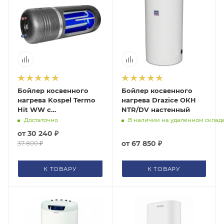
Бойлер косвенного
Бойлер косвенного
нагрева Kospel Termo
нагрева Drazice ОКH
Hit WW с
NTR/DV настенный
возможностью
Достаточно
В наличии на удаленном склад
подключения ТЭНа
от
30 240 ₽
настенный
от
67 850 ₽
37 800 ₽
К ТОВАРУ
К ТОВАРУ