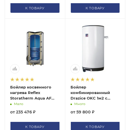
напольный серый
белый
7861300
7861800(7741905)
К ТОВАРУ
К ТОВАРУ
Бойлер косвенного
Бойлер
нагрева Reflex
комбинированный
Storatherm Aqua AF
Drazice OKC 1м2 с
500/1MC с
ТЭНом 2,2 кВт в
Мало
Много
возможностью
комплекте настенный
от
235 476 ₽
от
59 800 ₽
подключения ТЭНа
напольный серый
7862000
К ТОВАРУ
К ТОВАРУ