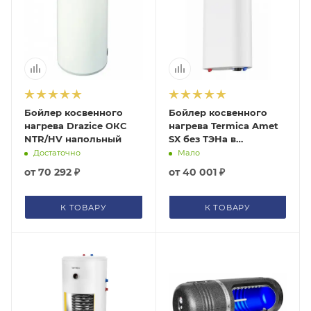
Бойлер косвенного
Бойлер косвенного
нагрева Drazice ОКC
нагрева Termica Amet
NTR/HV напольный
SX без ТЭНа в
комплекте настенный
Достаточно
Мало
от
70 292 ₽
от
40 001 ₽
К ТОВАРУ
К ТОВАРУ