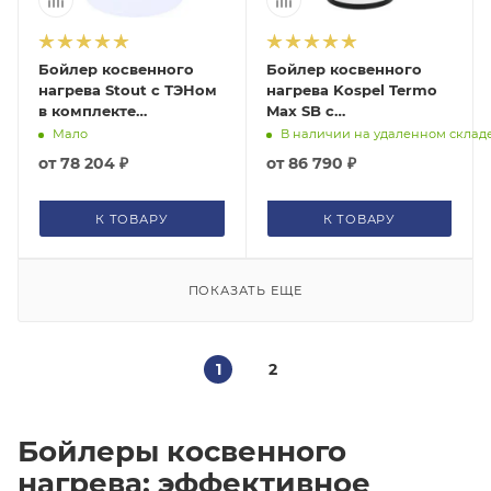
Бойлер косвенного
Бойлер косвенного
нагрева Stout с ТЭНом
нагрева Kospel Termo
в комплекте
Max SB с
напольный
возможностью
Мало
В наличии на удаленном склад
подключения ТЭНа
от
78 204 ₽
от
86 790 ₽
напольный
К ТОВАРУ
К ТОВАРУ
ПОКАЗАТЬ ЕЩЕ
1
2
Бойлеры косвенного
нагрева: эффективное