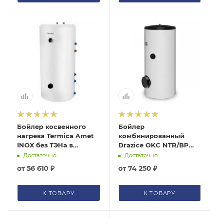
Бойлер косвенного
Бойлер
нагрева Termica Amet
комбинированный
INOX без ТЭНа в
Drazice OKC NTR/BP
комплекте напольный
без ТЭНа в комплекте
Достаточно
Достаточно
напольный
от
56 610 ₽
от
74 250 ₽
К ТОВАРУ
К ТОВАРУ