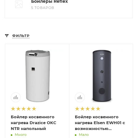
Бойлеры Reflex
5 ТОВАРОВ
ФИЛЬТР
Бойлер косвенного
Бойлер косвенного
нагрева Drazice OKC
нагрева Elsen EWH01 с
NTR напольный
возможностью
подключения ТЭНа
Много
Мало