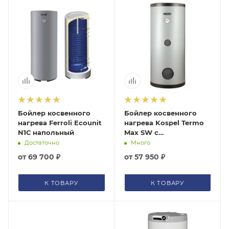
Бойлер косвенного
Бойлер косвенного
нагрева Ferroli Ecounit
нагрева Kospel Termo
N1С напольный
Max SW с
возможностью
Достаточно
Много
подключения ТЭНа
от
69 700 ₽
от
57 950 ₽
напольный
К ТОВАРУ
К ТОВАРУ