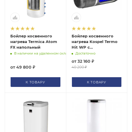
Бойлер косвенного
Бойлер косвенного
нагрева Termica Atom
нагрева Kospel Termo
FX напольный
Hit WP с
возможностью
В наличии на удаленном складе
Достаточно
подключения ТЭНа
от
32 160 ₽
настенный
от
49 800 ₽
40 200 ₽
К ТОВАРУ
К ТОВАРУ