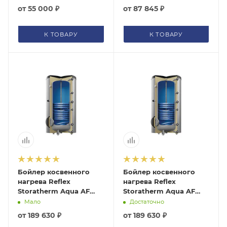
напольный,7 кВт, Класс
от
55 000 ₽
от
87 845 ₽
B
К ТОВАРУ
К ТОВАРУ
Бойлер косвенного
Бойлер косвенного
нагрева Reflex
нагрева Reflex
Storatherm Aqua AF
Storatherm Aqua AF
300/1MB с
300/1MB с
Мало
Достаточно
возможностью
возможностью
от
189 630 ₽
от
189 630 ₽
подключения ТЭНа
подключения ТЭНа,