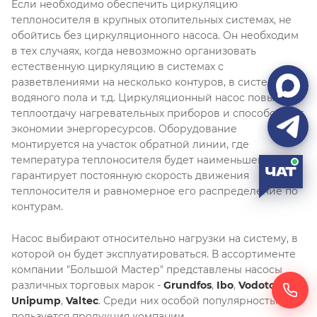
Если необходимо обеспечить циркуляцию
теплоносителя в крупных отопительных системах, не
обойтись без циркуляционного насоса. Он необходим
в тех случаях, когда невозможно организовать
естественную циркуляцию в системах с
разветвлениями на несколько контуров, в системах
водяного пола и т.д. Циркуляционный насос повышает
теплоотдачу нагревательных приборов и способствует
экономии энергоресурсов. Оборудование
монтируется на участок обратной линии, где
температура теплоносителя будет наименьшей. Насос
гарантирует постоянную скорость движения
теплоносителя и равномерное его распределение по
контурам.
Насос выбирают относительно нагрузки на систему, в
которой он будет эксплуатироваться. В ассортименте
компании "Большой Мастер" представлены насосы
различных торговых марок -
Grundfos
,
Ibo
,
Vodotok
,
Перез
Unipump
,
Valtec
. Среди них особой популярностью
пользуется продукция компании