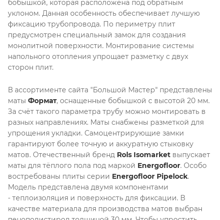
бобышкой, которая расположена под обратным
уклоном. Данная особенность обеспечивает лучшую
фиксацию трубопровода. По периметру плит
предусмотрен специальный замок для создания
монолитной поверхности. Монтирование системы
напольного отопления упрощает разметку с двух
сторон плит.
В ассортименте сайта "Большой Мастер" представлены
маты
Формат
, оснащенные бобышкой с высотой 20 мм.
За счёт такого параметра трубу можно монтировать в
разных направлениях. Маты снабжены разметкой для
упрощения укладки. Самоцентрирующие замки
гарантируют более точную и аккуратную стыковку
матов. Отечественный бренд
Rols Isomarket
выпускает
маты для тёплого пола под маркой
Energofloor
. Особо
востребованы плиты серии
Energofloor Pipelock
.
Модель представлена двумя компонентами
- теплоизоляция и поверхность для фиксации. В
качестве материала для производства матов выбран
пенополистирол толщиной 30 мм. Чтобы упростить