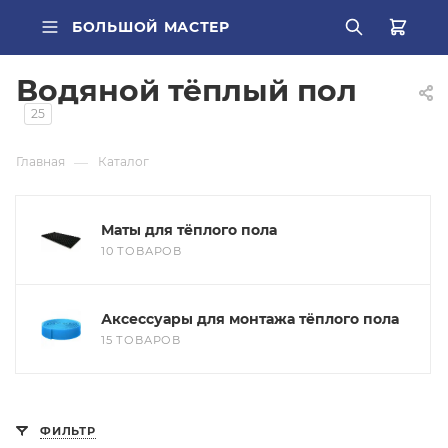
БОЛЬШОЙ МАСТЕР
Водяной тёплый пол
ВСЕ КАТЕГОРИИ
25
Главная
—
Каталог
ПОПУЛЯРНОЕ
труба PEX
Маты для тёплого пола
10 ТОВАРОВ
О КОМПАНИИ
радиатор стальной
БРЕНДЫ
Кондиционер Ballu
Аксессуары для монтажа тёплого пола
15 ТОВАРОВ
ДОСТАВКА
редуктор
ОПЛАТА
котел газовый Baxi
ФИЛЬТР