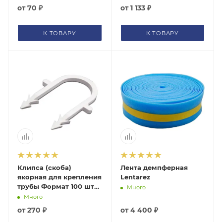
от
70 ₽
от
1 133 ₽
К ТОВАРУ
К ТОВАРУ
Клипса (скоба)
Лента демпферная
якорная для крепления
Lentarez
трубы Формат 100 шт
Много
БМ00000014774
Много
от
270 ₽
от
4 400 ₽