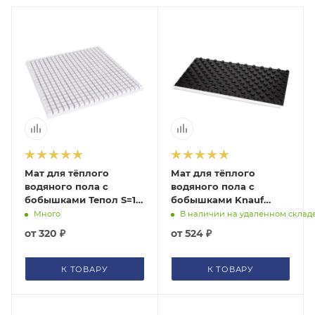
ГАРАНТИЯ
Подбор по параметрам
СЕРТИФИКАТЫ
Не можете найти нужный товар? Наши специалисты
помогут с подбором.
КОНТАКТЫ
ЗАКАЗАТЬ ЗВОНОК
Мат для тёплого
Мат для тёплого
водяного пола с
водяного пола с
бобышками Тепол S=1
бобышками Knauf
м2 без покрытия
Therm Тёплый пол PRO
Много
В наличии на удаленном склад
S=0,72 м2
от
320 ₽
от
524 ₽
К ТОВАРУ
К ТОВАРУ