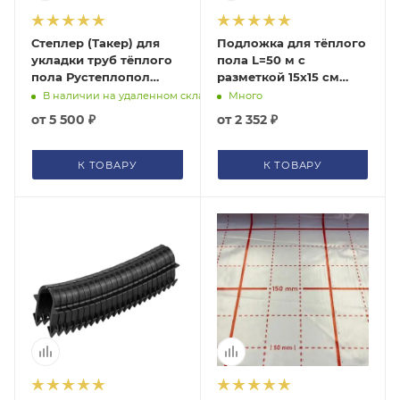
Степлер (Такер) для
Подложка для тёплого
укладки труб тёплого
пола L=50 м с
пола Рустеплопол
разметкой 15х15 см
RT1620T
(рулон 50 м2, 100 мкм)
В наличии на удаленном складе
Много
от
5 500 ₽
от
2 352 ₽
К ТОВАРУ
К ТОВАРУ