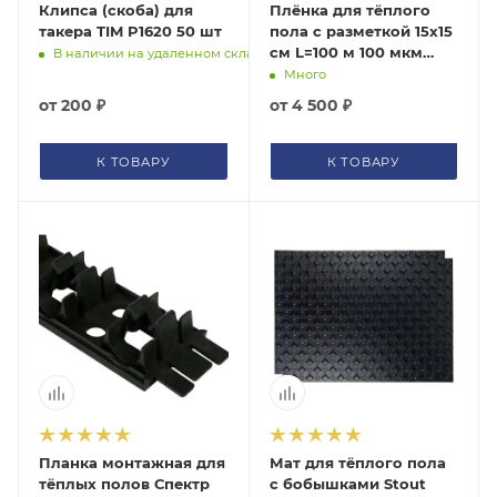
Клипса (скоба) для
Плёнка для тёплого
такера TIM P1620 50 шт
пола с разметкой 15х15
см L=100 м 100 мкм
В наличии на удаленном складе
(рулон 90 м2)
Много
от
200 ₽
от
4 500 ₽
К ТОВАРУ
К ТОВАРУ
Планка монтажная для
Мат для тёплого пола
тёплых полов Спектр
с бобышками Stout