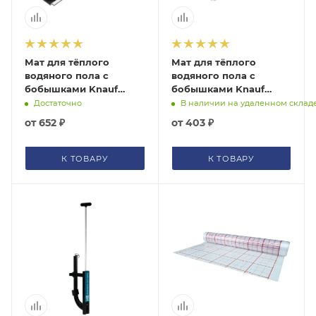
Мат для тёплого
Мат для тёплого
водяного пола с
водяного пола с
бобышками Knauf
бобышками Knauf
Therm Эксперт S=0,72
Therm Тёплый пол СМ
Достаточно
В наличии на удаленном склад
м2 с покрытием
S=0,72 м2 без покрытия
от
652 ₽
от
403 ₽
К ТОВАРУ
К ТОВАРУ