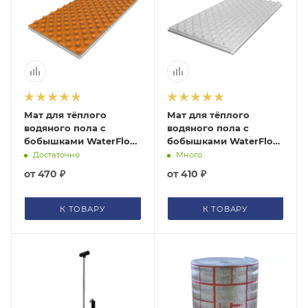
Мат для тёплого
Мат для тёплого
водяного пола с
водяного пола с
бобышками WaterFloor
бобышками WaterFloor
S=0,72 м2 с покрытием
S=0,72 м2 без покрытия
Достаточно
Много
от
470 ₽
от
410 ₽
К ТОВАРУ
К ТОВАРУ