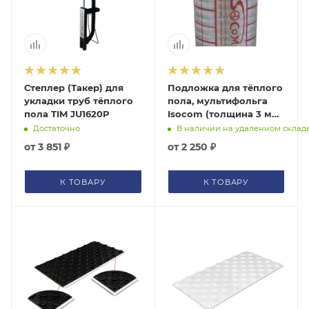
Степлер (Такер) для
Подложка для тёплого
укладки труб тёплого
пола, мультифольга
пола TIM JU1620P
Isocom (толщина 3 мм,
рулон-30 м²)
Достаточно
В наличии на удаленном склад
БМ00000091273
от
3 851 ₽
от
2 250 ₽
К ТОВАРУ
К ТОВАРУ