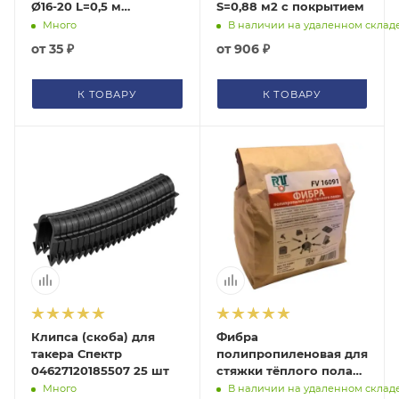
Ø16-20 L=0,5 м
S=0,88 м2 с покрытием
04627120184746
Много
В наличии на удаленном склад
от
35 ₽
от
906 ₽
К ТОВАРУ
К ТОВАРУ
Клипса (скоба) для
Фибра
такера Спектр
полипропиленовая для
04627120185507 25 шт
стяжки тёплого пола
Рустеплопол FV16091
Много
В наличии на удаленном склад