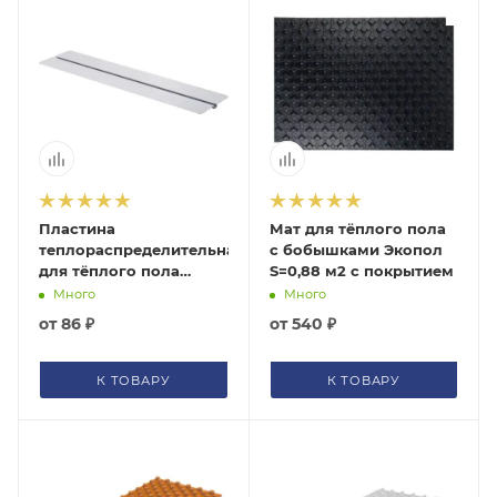
Пластина
Мат для тёплого пола
теплораспределительная
с бобышками Экопол
для тёплого пола
S=0,88 м2 с покрытием
Россия МР16120
Много
Много
от
86 ₽
от
540 ₽
К ТОВАРУ
К ТОВАРУ