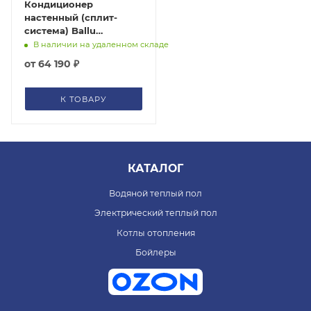
Кондиционер
настенный (сплит-
система) Ballu
Platinum City BSEP-
В наличии на удаленном складе
18HN8
от
64 190 ₽
К ТОВАРУ
КАТАЛОГ
Водяной теплый пол
Электрический теплый пол
Котлы отопления
Бойлеры