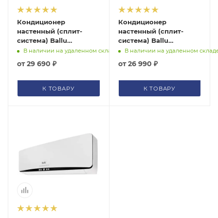
Кондиционер
Кондиционер
настенный (сплит-
настенный (сплит-
система) Ballu
система) Ballu
Platinum City BSEP-
Platinum City BSEP-
В наличии на удаленном складе
В наличии на удаленном склад
09HN8
07HN8
от
29 690 ₽
от
26 990 ₽
К ТОВАРУ
К ТОВАРУ