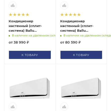
помогут с подбором.
ЗАКАЗАТЬ ЗВОНОК
Кондиционер
Кондиционер
настенный (сплит-
настенный (сплит-
система) Ballu
система) Ballu
Platinum City BSEP-
Platinum City BSEP-
В наличии на удаленном складе
В наличии на удаленном склад
12HN8
24HN8
от
38 990 ₽
от
80 590 ₽
К ТОВАРУ
К ТОВАРУ