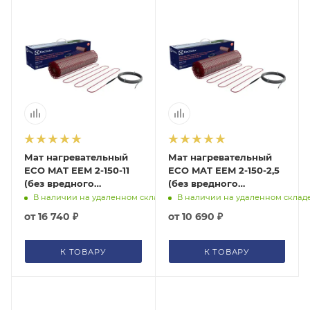
Мат нагревательный
Мат нагревательный
ECO MAT EEM 2-150-11
ECO MAT EEM 2-150-2,5
(без вредного
(без вредного
электромагнитного
электромагнитного
В наличии на удаленном складе
В наличии на удаленном склад
излучения) Electrolux,
излучения) Electrolux,
от
16 740 ₽
от
10 690 ₽
НС-1199453
НС-1105884
К ТОВАРУ
К ТОВАРУ