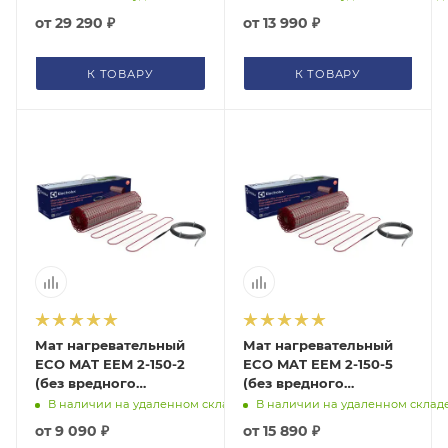
излучения) Electrolux,
излучения) Electrolux,
от
29 290 ₽
от
13 990 ₽
НС-1199456
НС-1105890
К ТОВАРУ
К ТОВАРУ
Мат нагревательный
Мат нагревательный
ECO MAT EEM 2-150-2
ECO MAT EEM 2-150-5
(без вредного
(без вредного
электромагнитного
электромагнитного
В наличии на удаленном складе
В наличии на удаленном склад
излучения) Electrolux,
излучения) Electrolux,
от
9 090 ₽
от
15 890 ₽
НС-1105882
НС-1105892