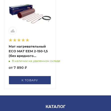
Мат нагревательный
ECO MAT EEM 2-150-1,5
(без вредного
электромагнитного
В наличии на удаленном складе
излучения) Electrolux,
от
7 890 ₽
НС-1105880
К ТОВАРУ
КАТАЛОГ