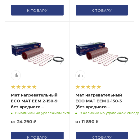
К ТОВАРУ
К ТОВАРУ
Мат нагревательный
Мат нагревательный
ECO MAT EEM 2-150-9
ECO MAT EEM 2-150-3
без вредного
(без вредного
электромагнитного
электромагнитного
В наличии на удаленном складе
В наличии на удаленном склад
излучения Electrolux,
излучения) Electrolux,
от
24 290 ₽
от
11 890 ₽
НС-1199448
НС-1105886
К ТОВАРУ
К ТОВАРУ