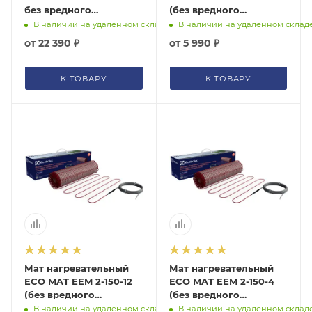
без вредного
(без вредного
электромагнитного
электромагнитного
В наличии на удаленном складе
В наличии на удаленном склад
излучения Electrolux,
излучения) Electrolux,
от
22 390 ₽
от
5 990 ₽
НС-1199447
НС-1105878
К ТОВАРУ
К ТОВАРУ
Мат нагревательный
Мат нагревательный
ECO MAT EEM 2-150-12
ECO MAT EEM 2-150-4
(без вредного
(без вредного
электромагнитного
электромагнитного
В наличии на удаленном складе
В наличии на удаленном склад