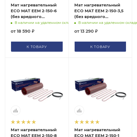
ГАРАНТИЯ
Мат нагревательный
Мат нагревательный
ECO MAT EEM 2-150-6
ECO MAT EEM 2-150-3,5
Подбор по параметрам
СЕРТИФИКАТЫ
(без вредного
(без вредного
Не можете найти нужный товар? Наши специалисты
электромагнитного
электромагнитного
В наличии на удаленном складе
В наличии на удаленном склад
помогут с подбором.
излучения) Electrolux,
излучения) Electrolux,
КОНТАКТЫ
от
18 590 ₽
от
13 290 ₽
НС-1199443
НС-1105888
ЗАКАЗАТЬ ЗВОНОК
К ТОВАРУ
К ТОВАРУ
Мат нагревательный
Мат нагревательный
ECO MAT EEM 2-150-8
ECO MAT EEM 2-150-1