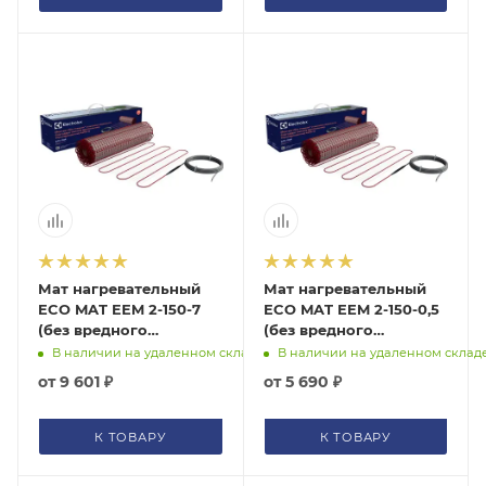
Мат нагревательный
Мат нагревательный
ECO MAT EEM 2-150-7
ECO MAT EEM 2-150-0,5
(без вредного
(без вредного
электромагнитного
электромагнитного
В наличии на удаленном складе
В наличии на удаленном склад
излучения) Electrolux,
излучения) Electrolux,
от
9 601 ₽
от
5 690 ₽
НС-1199444
НС-1105876
К ТОВАРУ
К ТОВАРУ