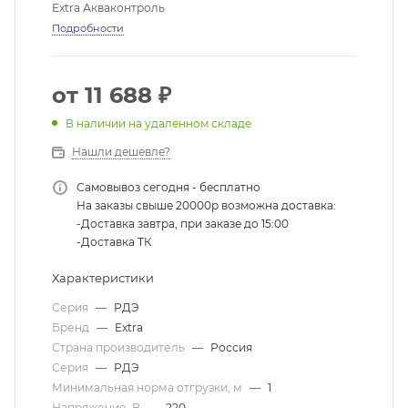
Extra Акваконтроль
Подробности
от
11 688 ₽
В наличии на удаленном складе
Нашли дешевле?
Самовывоз сегодня - бесплатно
На заказы свыше 20000р возможна доставка:
-Доставка завтра, при заказе до 15:00
-Доставка ТК
Характеристики
Серия
—
РДЭ
Бренд
—
Extra
Страна производитель
—
Россия
Серия
—
РДЭ
Минимальная норма отгрузки, м
—
1
Напряжение, В
—
220