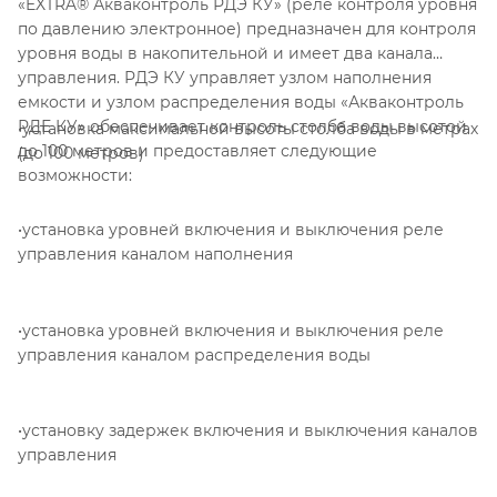
«EXTRA® Акваконтроль РДЭ КУ» (реле контроля уровня
по давлению электронное) предназначен для контроля
уровня воды в накопительной и имеет два канала
управления. РДЭ КУ управляет узлом наполнения
емкости и узлом распределения воды «Акваконтроль
РДЕ КУ» обеспечивает контроль столба воды высотой
•установка максимальной высоты столба воды в метрах
до 100 метров и предоставляет следующие
(до 100 метров)
возможности:
•установка уровней включения и выключения реле
управления каналом наполнения
•установка уровней включения и выключения реле
управления каналом распределения воды
•установку задержек включения и выключения каналов
управления