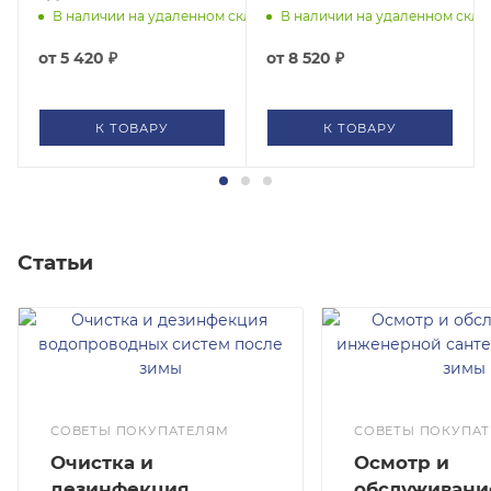
НАР 1/2" по давлению
на DIN рейку Extra
 складе
В наличии на удаленном складе
В наличии на удаленном скла
Extra Акваконтроль
Акваконтроль
4207350000
6331002430
от
5 420 ₽
от
8 520 ₽
К ТОВАРУ
К ТОВАРУ
Статьи
СОВЕТЫ ПОКУПАТЕЛЯМ
СОВЕТЫ ПОКУПА
Очистка и
Осмотр и
дезинфекция
обслуживани