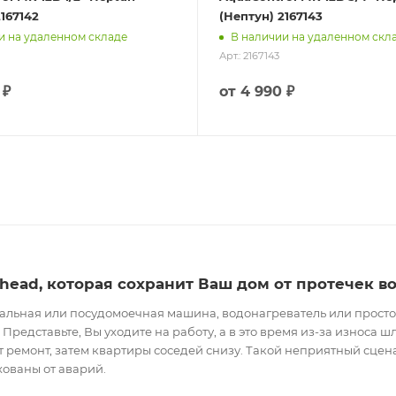
2167142
(Нептун) 2167143
и на удаленном складе
В наличии на удаленном скл
Арт.: 2167143
 ₽
от
4 990 ₽
head, которая сохранит Ваш дом от протечек в
ральная или посудомоечная машина, водонагреватель или просто с
 Представьте, Вы уходите на работу, а в это время из-за износа
т ремонт, затем квартиры соседей снизу. Такой неприятный сцен
хованы от аварий.