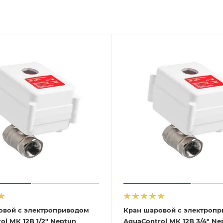
овой с электроприводом
Кран шаровой с электроп
ol МК 12B 1/2" Neptun
AquaСontrol МК 12B 3/4" Ne