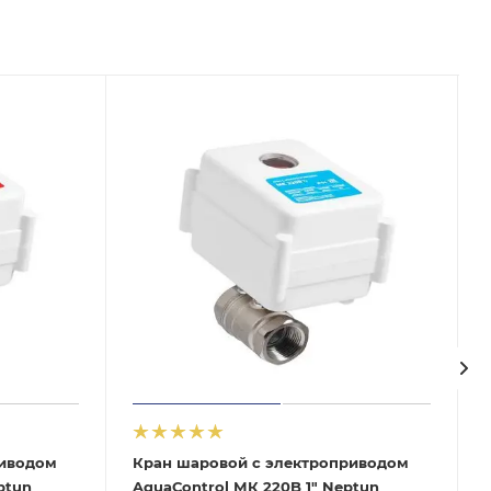
риводом
Кран шаровой с электроприводом
ptun
AquaСontrol МК 220B 1" Neptun