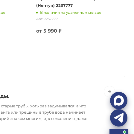
(Нептун) 2237777
аде
В наличии на удаленном складе
Арт.: 2237777
А
от
5 990 ₽
оды.
тарые трубы, хоть раз задумывался: а что
 шланга или трещины в трубе вода начинает
арий знаком многим, и, к сожалению, даже