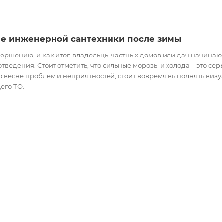
ие инженерной сантехники после зимы
ершению, и как итог, владельцы частных домов или дач начинаю
ведения. Стоит отметить, что сильные морозы и холода – это се
по весне проблем и неприятностей, стоит вовремя выполнять ви
его ТО.
ИНФОРМАЦИЯ
ПОМОЩЬ
Условия оплаты
Заявка на р
Условия доставки