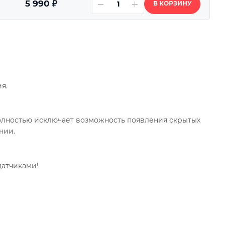
5 990
₽
В КОРЗИНУ
я.
олностью исключает возможность появления скрытых
нии.
датчиками!