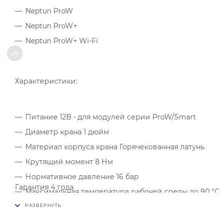
Neptun ProW
Neptun ProW+
Neptun ProW+ Wi-Fi
Характеристики:
Питание 12В - для модулей серии ProW/Smart
Диаметр крана 1 дюйм
Материал корпуса крана Горячекованная латунь
Крутящий момент 8 Нм
Нормативное давление 16 бар
Гарантия 4 года
Максимальная температура рабочей среды до 90 °С
Степень защиты IP64