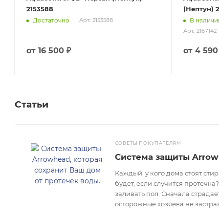
2153588
(Нептун) 
Достаточно
В наличи
Арт.: 2153588
Арт.: 2167142
от
16 500 ₽
от
4 590
Статьи
СОВЕТЫ ПОКУПАТЕЛЯМ
Система защиты Arrow
Каждый, у кого дома стоят сти
будет, если случится протечка?
заливать пол. Сначала страдае
осторожные хозяева не застра