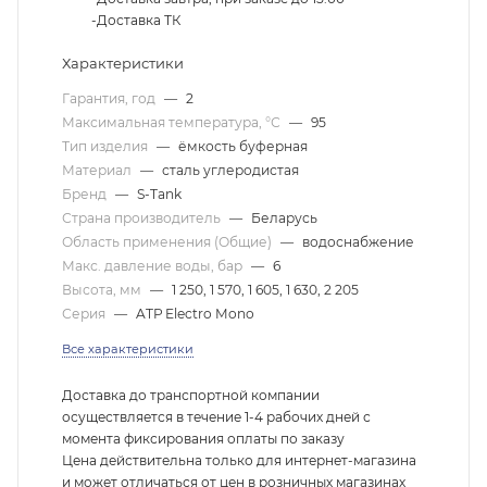
-Доставка ТК
Характеристики
Гарантия, год
—
2
Максимальная температура, °С
—
95
Тип изделия
—
ёмкость буферная
Материал
—
сталь углеродистая
Бренд
—
S-Tank
Страна производитель
—
Беларусь
Область применения (Общие)
—
водоснабжение
Макс. давление воды, бар
—
6
Высота, мм
—
1 250, 1 570, 1 605, 1 630, 2 205
Серия
—
ATP Electro Mono
Все характеристики
Доставка до транспортной компании
осуществляется в течение 1-4 рабочих дней с
момента фиксирования оплаты по заказу
Цена действительна только для интернет-магазина
и может отличаться от цен в розничных магазинах