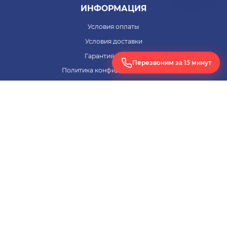
ИНФОРМАЦИЯ
Условия оплаты
Условия доставки
Гарантия на товар
Перезвоним за 15 минут
Политика конфиденциальности
Согласие на обработку персональных данных
ПОМОЩЬ
Заявка на расчет оборудования
+7 (495) 255-33-62
ЗАКАЗАТЬ ЗВОНОК
bms@bigms.ru
г. Москва, 41 км МКАД, 4с14