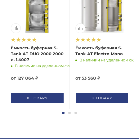
Производительность теплообменника: 837 л/ч(для
Упаковка и транспортировка:
Усиленная
300) / 1116 л/ч
деревянная упаковка, вертикальная/горизонтальная
С наружной стороны баки в стандартном
перевозка до 1000 л.
исполнении объемом до 1500 л включительно
защищены пластиковой обшивкой
Ёмкость буферная S-
Ёмкость буферная S-
Tank AT DUO 2000 2000
Tank AT Electro Mono
л. 1.4007
 складе
В наличии на удаленном скла
В наличии на удаленном складе
от
127 064 ₽
от
53 560 ₽
К ТОВАРУ
К ТОВАРУ