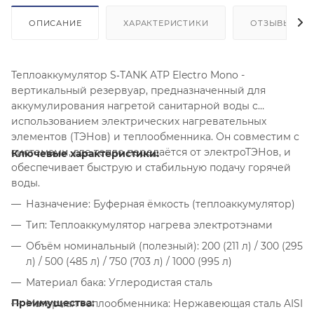
ОПИСАНИЕ
ХАРАКТЕРИСТИКИ
ОТЗЫВЫ
Теплоаккумулятор S‑TANK ATP Electro Mono -
вертикальный резервуар, предназначенный для
аккумулирования нагретой санитарной воды с
использованием электрических нагревательных
элементов (ТЭНов) и теплообменника. Он совместим с
системами, где тепло передаётся от электроТЭНов, и
Ключевые характеристики:
обеспечивает быструю и стабильную подачу горячей
воды.
Назначение: Буферная ёмкость (теплоаккумулятор)
Тип: Теплоаккумулятор нагрева электротэнами
Объём номинальный (полезный): 200 (211 л) / 300 (295
л) / 500 (485 л) / 750 (703 л) / 1000 (995 л)
Материал бака: Углеродистая сталь
Преимущества:
Материал теплообменника: Нержавеющая сталь AISI