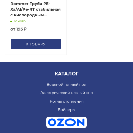
Rommer Труба РЕ-
Ха/Al/Pe-RT стабильная
с кислородным
барьером, серая (цена
Много
за 1 м)
от
195 ₽
К ТОВАРУ
КАТАЛОГ
Водяной теплый пол
Электрический теплый пол
Котлы отопления
Бойлеры