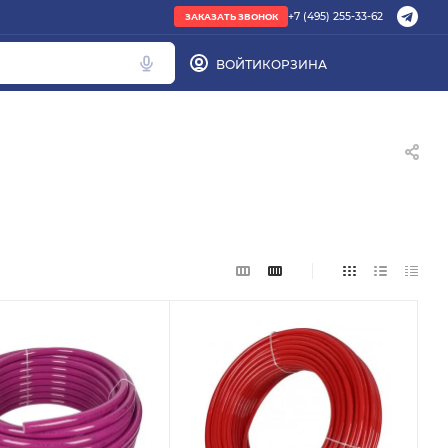
+7 (495) 255-33-62
ЗАКАЗАТЬ ЗВОНОК
ВОЙТИ
КОРЗИНА
ПОПУЛЯРНОЕ
труба PEX
радиатор стальной
Кондиционер Ballu
редуктор
котел газовый Baxi
Подбор по параметрам
Не можете найти нужный товар? Наши
специалисты помогут с подбором.
ЗАКАЗАТЬ ЗВОНОК