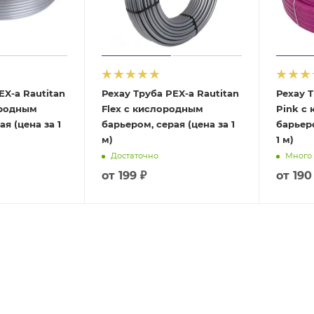
EX-а Rautitan
Рехау Труба PEX-а Rautitan
Рехау Т
ородным
Flex с кислородным
Pink с
я (цена за 1
барьером, серая (цена за 1
барьеро
м)
1 м)
Достаточно
Много
от
199 ₽
от
190