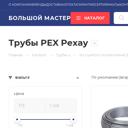
О КОМПАНИИ
БРЕНДЫ
ДОСТАВКА
ОПЛАТА
ГАРАНТИЯ
СЕРТИФИКАТЫ
КОН
БОЛЬШОЙ МАСТЕР
КАТАЛОГ
ВСЕ КАТЕГОРИИ
Трубы PEX Рехау
4
—
—
—
Главная
Каталог
Трубы
Из сшитого полиэтилена (
По умолчанию (воз
ФИЛЬТР
Цена
173
1 148