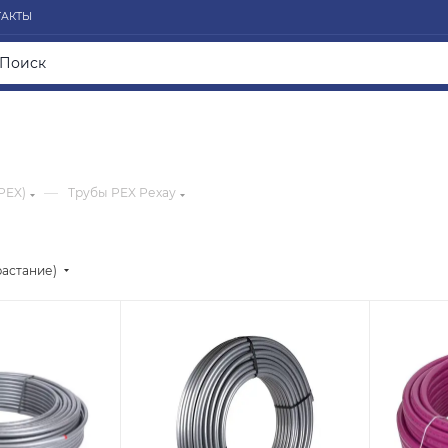
ТАКТЫ
—
PEX)
Трубы PEX Рехау
растание)