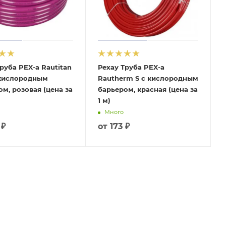
руба PEX-а Rautitan
Рехау Труба PEX-а
 кислородным
Rautherm S с кислородным
м, розовая (цена за
барьером, красная (цена за
1 м)
Много
 ₽
от
173 ₽