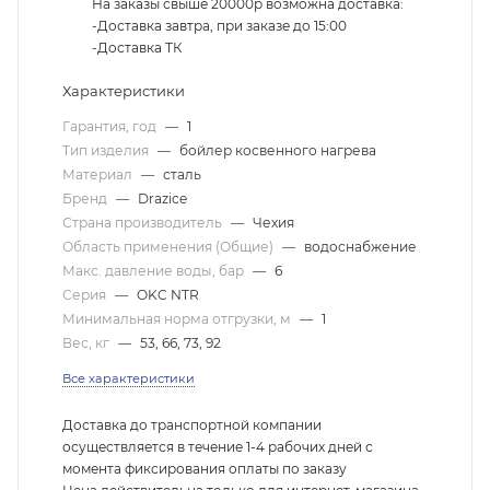
На заказы свыше 20000р возможна доставка:
-Доставка завтра, при заказе до 15:00
-Доставка ТК
Характеристики
Гарантия, год
—
1
Тип изделия
—
бойлер косвенного нагрева
Материал
—
сталь
Бренд
—
Drazice
Страна производитель
—
Чехия
Область применения (Общие)
—
водоснабжение
Макс. давление воды, бар
—
6
Серия
—
OKC NTR
Минимальная норма отгрузки, м
—
1
Вес, кг
—
53, 66, 73, 92
Все характеристики
Доставка до транспортной компании
осуществляется в течение 1-4 рабочих дней с
момента фиксирования оплаты по заказу