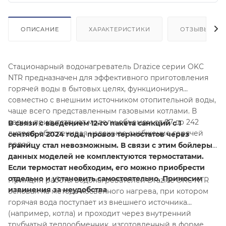
ОПИСАНИЕ
ХАРАКТЕРИСТИКИ
ОТЗЫВЫ
Стационарный водонагреватель Drazice серии OKC
NTR предназначен для эффективного приготовления
горячей воды в бытовых целях, функционируя
совместно с внешним источником отопительной воды,
чаще всего представленным газовыми котлами. В
серии присутствуют модели объемом от 87 до 242
В связи с введением 12-го пакета санкций с 1
литров, обеспечивая надежное снабжение горячей
сентября 2024 года, провоз термостатов через
водой.
границу стал невозможным. В связи с этим бойлеры
данных моделей не комплектуются термостатами.
Если термостат необходим, его можно приобрести
отдельно и установить самостоятельно. Приносим
Принцип работы водонагревателей Drazice OKC NTR
извинения за неудобства
основан на методе косвенного нагрева, при котором
горячая вода поступает из внешнего источника
(например, котла) и проходит через внутренний
трубчатый теплообменник, изготовленный в форме