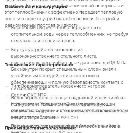
спирали. Благодаря своей увеличенной поверхности
Особенности конструкции:
этот теплообменник эффективно передает тепловую
энергию воде внутри бака, обеспечивая быстрый и
равномерный прогрев жидкости.
Косвенный нагрев - тепло передаётся от
отопительной воды через теплообменник, не требуя
отдельного источника тепла.
Корпус устройства выполнен из
высококачественного стального листа,
выдерживающего избыточное давление до 0,9 МПа.
Технические характеристики:
Бак изнутри покрыт специальным слоем эмали,
устойчивым к воздействию коррозии и
обеспечивающим полную безопасность контакта с
Тип: Водонагреватель косвенного нагрева
питьевой водой.
Серия: OKC NTR
Водонагреватель оснащен надежной изоляцией из
Назначение: Приготовление горячей воды
полиуретана толщиной 42 мм, гарантирующей
совместно с другим источником отопительной воды
минимальное рассеивание тепла и экономичное
(чаще всего - газовым котлом)
энергопотребление.
Внутренняя поверхность бака: Антикоррозийная
Возможность установки двух теплообменников в
Преимущества использования:
эмаль
моделях объемом от 200 литров.