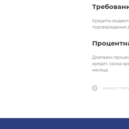
Требовани
Кредиты выдаютс
подтверждения д
Процентна
Диапазон процент
кредит, срока к
месяца.
НАЗАД К СПИС