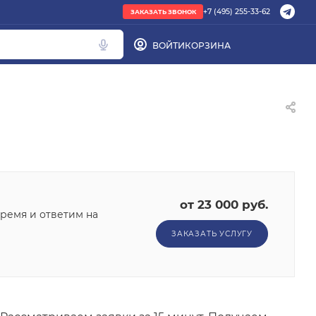
+7 (495) 255-33-62
ЗАКАЗАТЬ ЗВОНОК
ВОЙТИ
КОРЗИНА
ПОПУЛЯРНОЕ
труба PEX
радиатор стальной
Кондиционер Ballu
редуктор
от 23 000 руб.
котел газовый Baxi
ремя и ответим на
ЗАКАЗАТЬ УСЛУГУ
Подбор по параметрам
Не можете найти нужный товар? Наши
специалисты помогут с подбором.
ЗАКАЗАТЬ ЗВОНОК