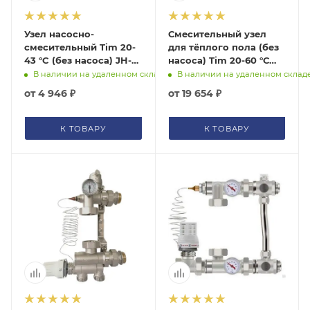
ГАРАНТИЯ
Подбор по параметрам
Узел насосно-
Смесительный узел
СЕРТИФИКАТЫ
смесительный Tim 20-
для тёплого пола (без
Не можете найти нужный товар? Наши специалисты
43 °C (без насоса) JH-
насоса) Tim 20-60 °С
помогут с подбором.
КОНТАКТЫ
1035
JH-1033
В наличии на удаленном складе
В наличии на удаленном склад
от
4 946 ₽
от
19 654 ₽
ЗАКАЗАТЬ ЗВОНОК
К ТОВАРУ
К ТОВАРУ