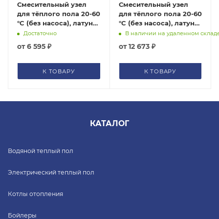
Смесительный узел
Смесительный узел
для тёплого пола 20-60
для тёплого пола 20-60
°C (без насоса), латунь
°C (без насоса), латунь
никелированная Tim
никелированная Tim
Достаточно
В наличии на удаленном склад
JH-1036
JH-1032
от
6 595 ₽
от
12 673 ₽
К ТОВАРУ
К ТОВАРУ
КАТАЛОГ
Водяной теплый пол
Электрический теплый пол
Котлы отопления
Бойлеры