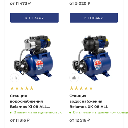
от
11 473 ₽
от
5 020 ₽
К ТОВАРУ
К ТОВАРУ
Станция
Станция
водоснабжения
водоснабжения
Belamos XI 08 ALL
Belamos XK 08 ALL
XI08ALLБK
В наличии на удаленном складе
В наличии на удаленном склад
от
11 316 ₽
от
12 516 ₽