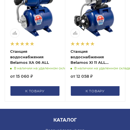
Станция
Станция
водоснабжения
водоснабжения
Belamos XA 06 ALL
Belamos XI 11 ALL
XI11ALLБK
В наличии на удаленном складе
В наличии на удаленном склад
от
15 060 ₽
от
12 058 ₽
К ТОВАРУ
К ТОВАРУ
КАТАЛОГ