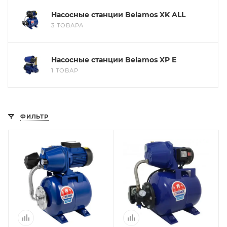
помогут с подбором.
Насосные станции Belamos XK ALL
3 ТОВАРА
ЗАКАЗАТЬ ЗВОНОК
Насосные станции Belamos XP E
1 ТОВАР
ФИЛЬТР