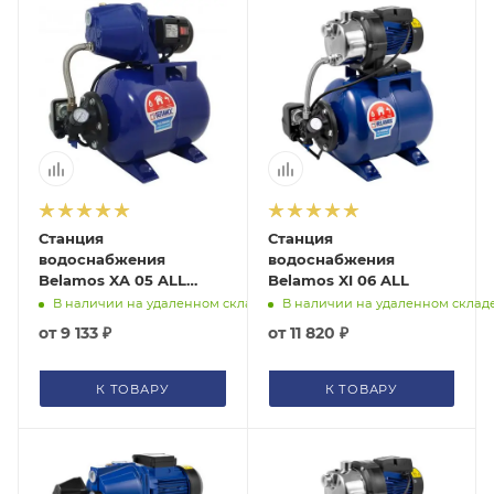
Станция
Станция
водоснабжения
водоснабжения
Belamos XA 05 ALL
Belamos XI 06 ALL
XA05ALLБK
В наличии на удаленном складе
В наличии на удаленном склад
от
9 133 ₽
от
11 820 ₽
К ТОВАРУ
К ТОВАРУ