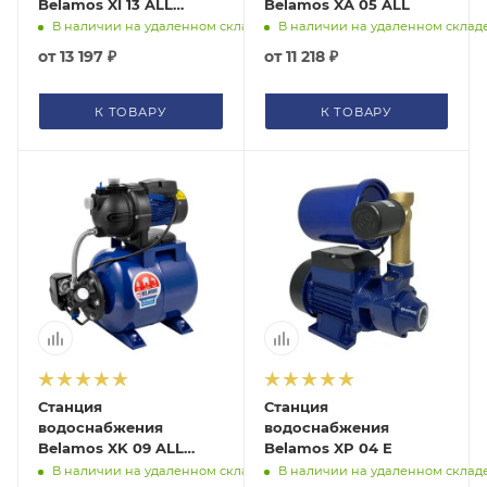
Belamos XI 13 ALL
Belamos XA 05 ALL
XI13ALLБK
В наличии на удаленном складе
В наличии на удаленном склад
от
13 197 ₽
от
11 218 ₽
К ТОВАРУ
К ТОВАРУ
Станция
Станция
водоснабжения
водоснабжения
Belamos XK 09 ALL
Belamos XP 04 E
XK09ALLБK
В наличии на удаленном складе
В наличии на удаленном склад