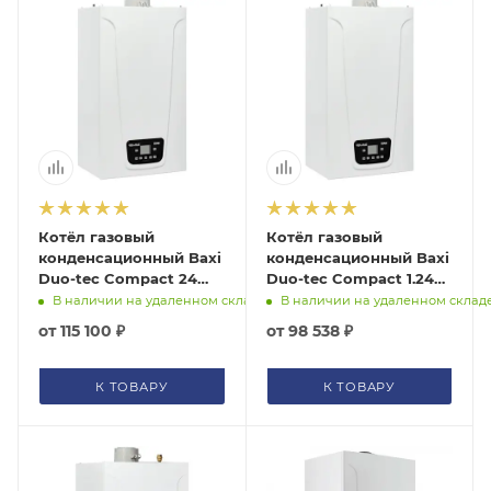
Котёл газовый
Котёл газовый
конденсационный Baxi
конденсационный Baxi
Duo-tec Compact 24
Duo-tec Compact 1.24
кВт A7722038
A7722037
В наличии на удаленном складе
В наличии на удаленном склад
от
115 100 ₽
от
98 538 ₽
К ТОВАРУ
К ТОВАРУ