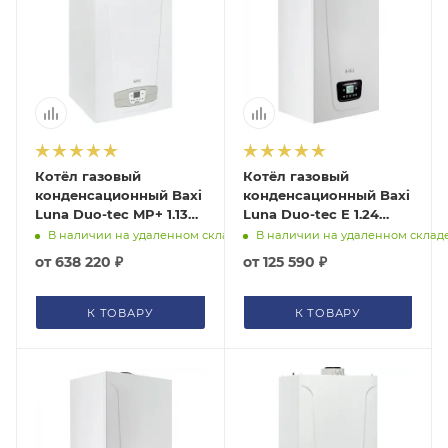
Котёл газовый
Котёл газовый
конденсационный Baxi
конденсационный Baxi
Luna Duo-tec MP+ 1.130
Luna Duo-tec E 1.24
7671757--
A7720023
В наличии на удаленном складе
В наличии на удаленном склад
от
638 220 ₽
от
125 590 ₽
К ТОВАРУ
К ТОВАРУ