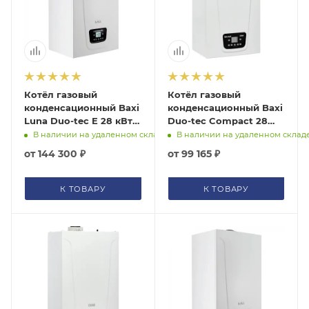
Котёл газовый
Котёл газовый
конденсационный Baxi
конденсационный Baxi
Luna Duo-tec E 28 кВт
Duo-tec Compact 28
A7720026
кВт A7722039
В наличии на удаленном складе
В наличии на удаленном склад
от
144 300 ₽
от
99 165 ₽
К ТОВАРУ
К ТОВАРУ