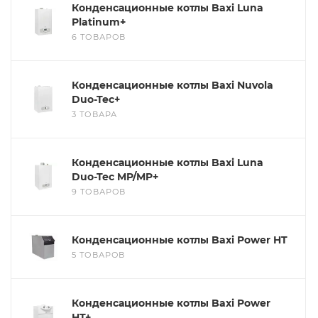
ГАРАНТИЯ
Конденсационные котлы Baxi Luna
Platinum+
Подбор по параметрам
СЕРТИФИКАТЫ
6 ТОВАРОВ
Не можете найти нужный товар? Наши специалисты
помогут с подбором.
КОНТАКТЫ
Конденсационные котлы Baxi Nuvola
ЗАКАЗАТЬ ЗВОНОК
Duo-Tec+
3 ТОВАРА
Конденсационные котлы Baxi Luna
Duo-Tec MP/MP+
9 ТОВАРОВ
Конденсационные котлы Baxi Power HT
5 ТОВАРОВ
Конденсационные котлы Baxi Power
HT+