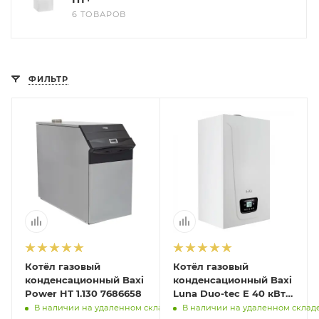
6 ТОВАРОВ
ФИЛЬТР
Котёл газовый
Котёл газовый
конденсационный Baxi
конденсационный Baxi
Power HT 1.130 7686658
Luna Duo-tec E 40 кВт
A7720028
В наличии на удаленном складе
В наличии на удаленном склад