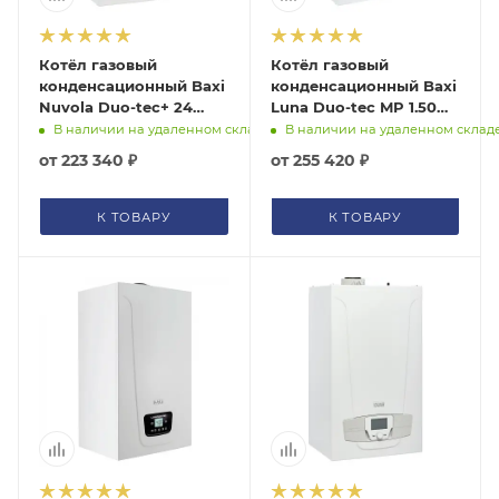
Котёл газовый
Котёл газовый
конденсационный Baxi
конденсационный Baxi
Nuvola Duo-tec+ 24
Luna Duo-tec MP 1.50
7219554--
7104050--
В наличии на удаленном складе
В наличии на удаленном склад
от
223 340 ₽
от
255 420 ₽
К ТОВАРУ
К ТОВАРУ