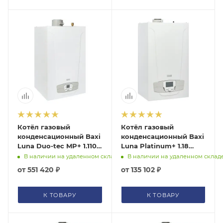
Котёл газовый
Котёл газовый
конденсационный Baxi
конденсационный Baxi
Luna Duo-tec MP+ 1.110
Luna Platinum+ 1.18
7221296
7219689--
В наличии на удаленном складе
В наличии на удаленном склад
от
551 420 ₽
от
135 102 ₽
К ТОВАРУ
К ТОВАРУ