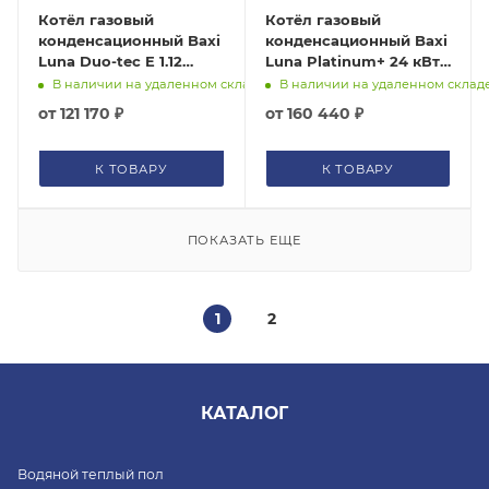
Котёл газовый
Котёл газовый
конденсационный Baxi
конденсационный Baxi
Luna Duo-tec E 1.12
Luna Platinum+ 24 кВт
A7720022
7219692--
В наличии на удаленном складе
В наличии на удаленном склад
от
121 170 ₽
от
160 440 ₽
К ТОВАРУ
К ТОВАРУ
ПОКАЗАТЬ ЕЩЕ
1
2
КАТАЛОГ
Водяной теплый пол