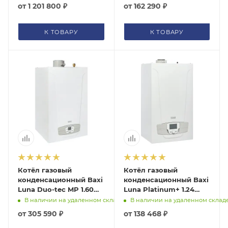
от
1 201 800 ₽
от
162 290 ₽
К ТОВАРУ
К ТОВАРУ
Котёл газовый
Котёл газовый
конденсационный Baxi
конденсационный Baxi
Luna Duo-tec MP 1.60
Luna Platinum+ 1.24
7104051--
7219690--
В наличии на удаленном складе
В наличии на удаленном склад
от
305 590 ₽
от
138 468 ₽