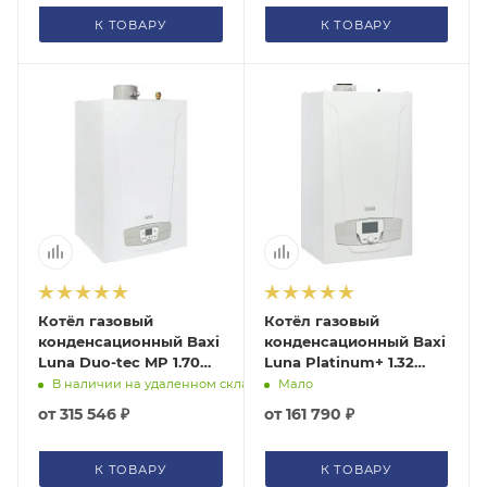
К ТОВАРУ
К ТОВАРУ
Котёл газовый
Котёл газовый
конденсационный Baxi
конденсационный Baxi
Luna Duo-tec MP 1.70
Luna Platinum+ 1.32
7104052--
7219691--
В наличии на удаленном складе
Мало
от
315 546 ₽
от
161 790 ₽
К ТОВАРУ
К ТОВАРУ