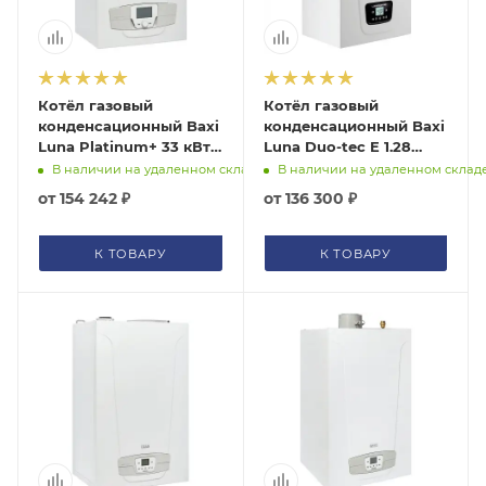
Котёл газовый
Котёл газовый
конденсационный Baxi
конденсационный Baxi
Luna Platinum+ 33 кВт
Luna Duo-tec E 1.28
7219693--
A7720024
В наличии на удаленном складе
В наличии на удаленном склад
от
154 242 ₽
от
136 300 ₽
К ТОВАРУ
К ТОВАРУ