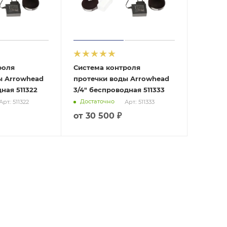
роля
Система контроля
ы Arrowhead
протечки воды Arrowhead
дная 511322
3/4" беспроводная 511333
Достаточно
Арт.: 511322
Арт.: 511333
от
30 500 ₽