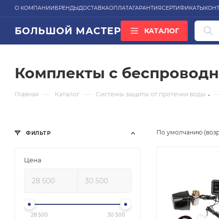
О КОМПАНИИ
БРЕНДЫ
ДОСТАВКА
ОПЛАТА
ГАРАНТИЯ
СЕРТИФИКАТЫ
КОН
БОЛЬШОЙ МАСТЕР
КАТАЛОГ
ВСЕ КАТЕГОРИИ
Комплекты с беспровод
—
—
Главная
Каталог
Системы защиты от протечки воды
По умолчанию (воз
ФИЛЬТР
Цена
28 500
30 500