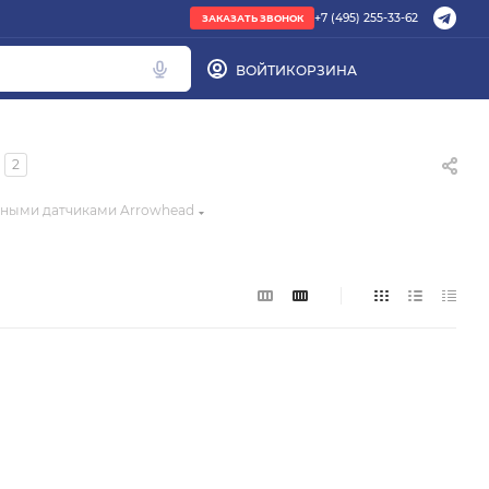
+7 (495) 255-33-62
ЗАКАЗАТЬ ЗВОНОК
ВОЙТИ
КОРЗИНА
ПОПУЛЯРНОЕ
2
труба PEX
ными датчиками Arrowhead
радиатор стальной
Кондиционер Ballu
редуктор
котел газовый Baxi
Подбор по параметрам
Не можете найти нужный товар? Наши
специалисты помогут с подбором.
ЗАКАЗАТЬ ЗВОНОК