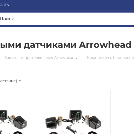
ТАКТЫ
ными датчиками Arrowhead
—
—
Защита от протечки воды Arrowhead
Комплекты с беспровод
растание)