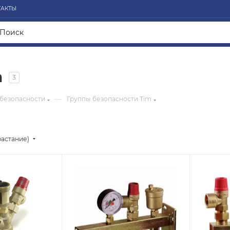
ТАКТЫ
m
3
—
 безопасности
Группы безопасности Tim
растание)