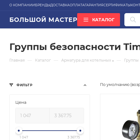
О КОМПАНИИ
БРЕНДЫ
ДОСТАВКА
ОПЛАТА
ГАРАНТИЯ
СЕРТИФИКАТЫ
КОН
БОЛЬШОЙ МАСТЕР
КАТАЛОГ
ВСЕ КАТЕГОРИИ
Группы безопасности Ti
—
—
—
Главная
Каталог
Арматура для котельных
Группы
По умолчанию (воз
ФИЛЬТР
Цена
1 047
3 367.75