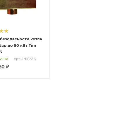
 безопасности котла
 бар до 50 кВт Tim
3
очно
Арт.: JH1022-3
60 ₽