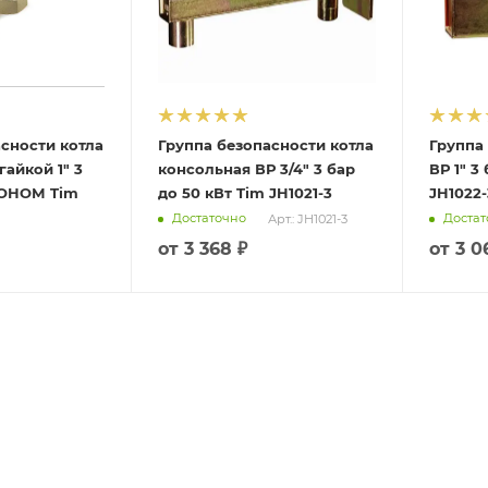
сности котла
Группа безопасности котла
Группа
гайкой 1" 3
консольная ВР 3/4" 3 бар
ВР 1" 3
ОНОМ Tim
до 50 кВт Tim JH1021-3
JH1022-
Достаточно
Достат
Арт.: JH1021-3
от
3 368 ₽
от
3 0