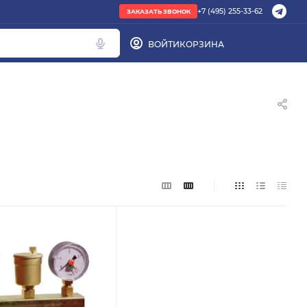
+7 (495) 255-33-62
ЗАКАЗАТЬ ЗВОНОК
ВОЙТИ
КОРЗИНА
ПОПУЛЯРНОЕ
труба PEX
радиатор стальной
Кондиционер Ballu
редуктор
котел газовый Baxi
Подбор по параметрам
Не можете найти нужный товар? Наши
специалисты помогут с подбором.
ЗАКАЗАТЬ ЗВОНОК