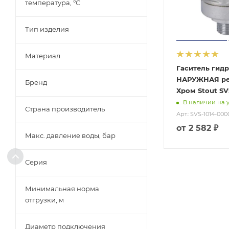
температура, °С
Тип изделия
Материал
Гаситель гидр
НАРУЖНАЯ рез
Бренд
Хром Stout SV
В наличии на 
Страна производитель
Арт.: SVS-1014-000
от
2 582 ₽
Макс. давление воды, бар
Серия
Минимальная норма
отгрузки, м
Диаметр подключения