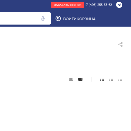
+7 (495) 255-33-62
ЗАКАЗАТЬ ЗВОНОК
ВОЙТИ
КОРЗИНА
ПОПУЛЯРНОЕ
труба PEX
радиатор стальной
Кондиционер Ballu
редуктор
котел газовый Baxi
Подбор по параметрам
Не можете найти нужный товар? Наши
специалисты помогут с подбором.
ЗАКАЗАТЬ ЗВОНОК