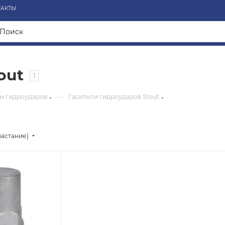
ТАКТЫ
out
1
—
и гидроударов
Гасители гидроударов Stout
растание)