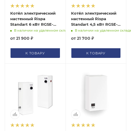
Котёл электрический
Котёл электрический
настенный Rispa
настенный Rispa
Standart 6 кВт RGSE-
Standart 4,5 кВт RGSE-
6NEW
4,5NEW
В наличии на удаленном складе
В наличии на удаленном склад
от
21 900 ₽
от
21 700 ₽
К ТОВАРУ
К ТОВАРУ