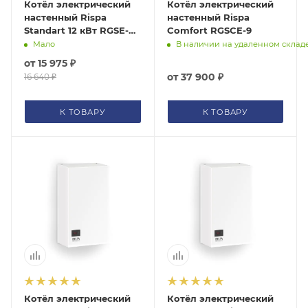
Котёл электрический
Котёл электрический
настенный Rispa
настенный Rispa
Standart 12 кВт RGSE-
Comfort RGSCE-9
12NEW
Мало
В наличии на удаленном склад
от
15 975 ₽
от
37 900 ₽
16 640 ₽
К ТОВАРУ
К ТОВАРУ
Котёл электрический
Котёл электрический