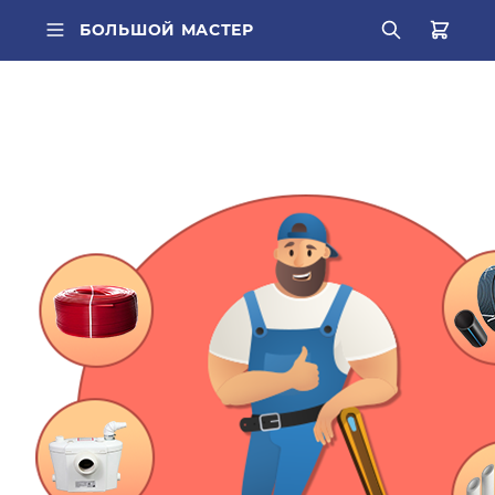
БОЛЬШОЙ МАСТЕР
ВСЕ КАТЕГОРИИ
ПОПУЛЯРНОЕ
труба PEX
О КОМПАНИИ
радиатор стальной
БРЕНДЫ
Кондиционер Ballu
ДОСТАВКА
редуктор
ОПЛАТА
котел газовый Baxi