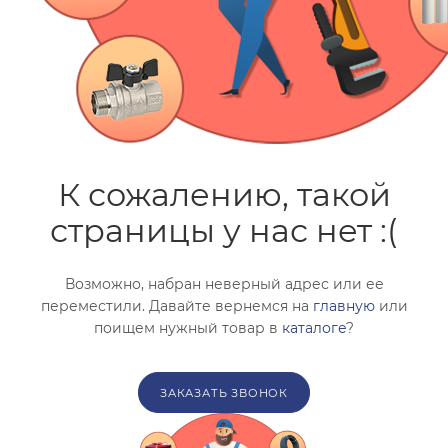
ГАРАНТИЯ
Подбор по параметрам
СЕРТИФИКАТЫ
Не можете найти нужный товар? Наши специалисты
помогут с подбором.
КОНТАКТЫ
ЗАКАЗАТЬ ЗВОНОК
К сожалению, такой
страницы у нас нет :(
Возможно, набран неверный адрес или ее
переместили. Давайте вернемся на
главную
или
поищем нужный товар в
каталоге
?
ЗАКАЗАТЬ ЗВОНОК