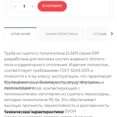
В КОРЗИНУ
ОПИСАНИЕ
ХАРАКТЕРИСТИКИ
ОТЗЫВЫ
Труба из сшитого полиэтилена ELSEN серии EPF
разработана для монтажа систем водяного тёплого
пола и радиаторного отопления. Изделие полностью
соответствует требованиям ГОСТ 32415-2013 и
относится к 4-му классу эксплуатации, что гарантирует
его надёжность и безопасность при длительном
Труба имеет многослойную структуру. Внутренний
использовании.
самонесущий слой, контактирующий с
теплоносителем, изготовлен из сшитого пероксидным
методом полиэтилена PE-Xa. Это обеспечивает
высокую прочность, термостойкость и долговечность.
Снаружи труба покрыта слоем EVOH
Технические характеристики: