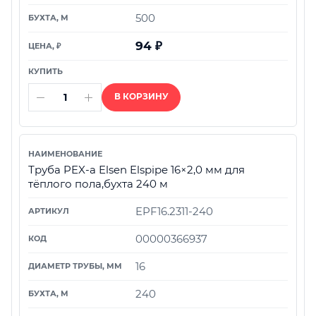
500
94
₽
В КОРЗИНУ
Труба PEX-а Elsen Elspipe 16×2,0 мм для
тёплого пола,бухта 240 м
EPF16.2311-240
00000366937
16
240