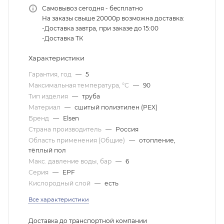
Самовывоз сегодня - бесплатно
На заказы свыше 20000р возможна доставка:
-Доставка завтра, при заказе до 15:00
-Доставка ТК
Характеристики
Гарантия, год
—
5
Максимальная температура, °С
—
90
Тип изделия
—
труба
Материал
—
сшитый полиэтилен (PEX)
Бренд
—
Elsen
Страна производитель
—
Россия
Область применения (Общие)
—
отопление,
тёплый пол
Макс. давление воды, бар
—
6
Серия
—
EPF
Кислородный слой
—
есть
Все характеристики
Доставка до транспортной компании