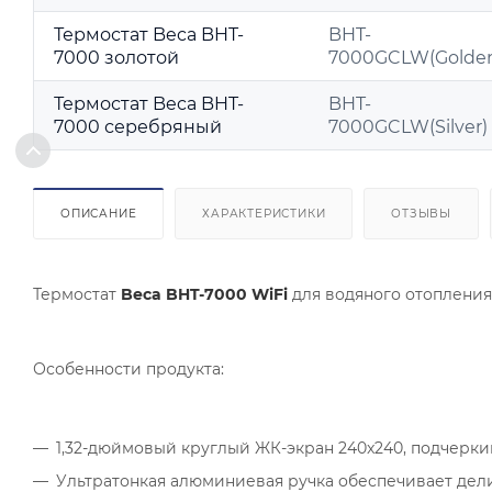
Термостат Beca BHT-
BHT-
7000 золотой
7000GCLW(Golde
Термостат Beca BHT-
BHT-
7000 серебряный
7000GCLW(Silver)
ОПИСАНИЕ
ХАРАКТЕРИСТИКИ
ОТЗЫВЫ
Термостат
Beca BHT-7000 WiFi
для водяного отопления 
Особенности продукта:
1,32-дюймовый круглый ЖК-экран 240x240, подчерк
Ультратонкая алюминиевая ручка обеспечивает дел