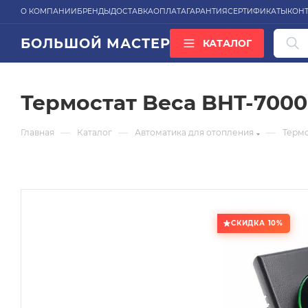
О КОМПАНИИ
БРЕНДЫ
ДОСТАВКА
ОПЛАТА
ГАРАНТИЯ
СЕРТИФИКАТЫ
КОН
БОЛЬШОЙ МАСТЕР
КАТАЛОГ
ВСЕ КАТЕГОРИИ
Термостат Beca BHT-700
—
—
—
Главная
Каталог
Автоматика для отопления
Терм
СКИДКА 10%