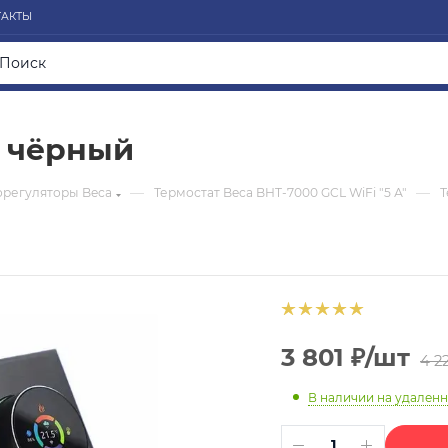
ТАКТЫ
0 чёрный
—
—
орегуляторы Beca
Термостат Beca BHT-7000 GCL WiFi "5 А"
Т
3 801
₽
/шт
4 2
В наличии на удален