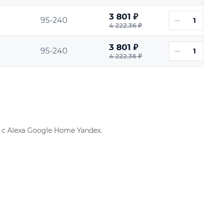
3 801
₽
95-240
4 222.36
₽
3 801
₽
95-240
4 222.36
₽
с Alexa Google Home Yandex.