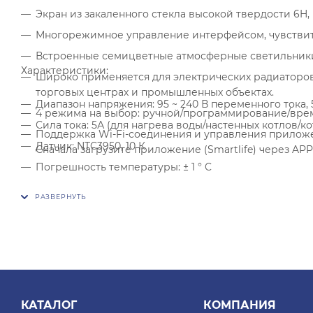
Экран из закаленного стекла высокой твердости 6H,
Многорежимное управление интерфейсом, чувствит
Встроенные семицветные атмосферные светильники,
Характеристики:
Широко применяется для электрических радиаторов,
торговых центрах и промышленных объектах.
Диапазон напряжения: 95 ~ 240 В переменного тока, 5
4 режима на выбор: ручной/программирование/вре
Сила тока: 5А (для нагрева воды/настенных котлов/ко
Поддержка Wi-Fi-соединения и управления приложе
Датчик: NTC3950, 10 К
Сначала загрузите приложение (Smartlife) через APP S
Погрешность температуры: ± 1 ° C
Диапазон регулирования температуры: 5-35 ° C
Диапазон комнатных температур: 5-99 ° C
Диапазон температур дисплея: 5 ~ 99 ° C
Нормальная температура рабочей среды: 0 ~ 45 ° C
Нормальная влажность рабочей среды: 5 ~ 95% отно
Температура хранения: -10 ~ 45 ° C
КАТАЛОГ
КОМПАНИЯ