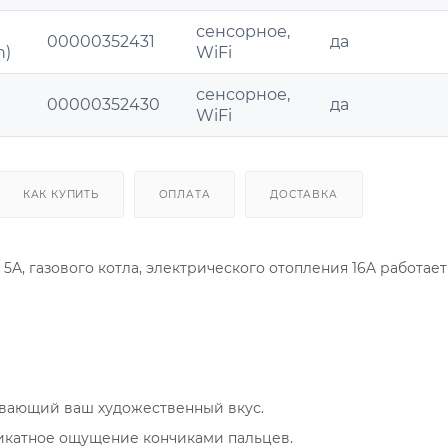
сенсорное,
00000352431
да
n)
WiFi
сенсорное,
00000352430
да
WiFi
КАК КУПИТЬ
ОПЛАТА
ДОСТАВКА
5A, газового котла, электрического отопления 16A работает 
ивающий ваш художественный вкус.
икатное ощущение кончиками пальцев.