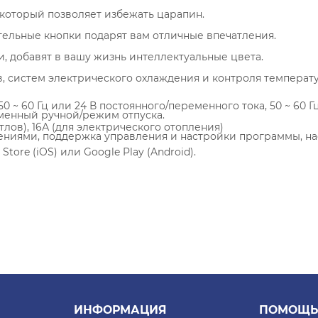
 который позволяет избежать царапин.
ельные кнопки подарят вам отличные впечатления.
 добавят в вашу жизнь интеллектуальные цвета.
 систем электрического охлаждения и контроля температу
0 ~ 60 Гц или 24 В постоянного/переменного тока, 50 ~ 60 Г
менный ручной/режим отпуска.
тлов), 16А (для электрического отопления)
ниями, поддержка управления и настройки программы, на
tore (iOS) или Google Play (Android).
сительной влажности (без конденсации)
ИНФОРМАЦИЯ
ПОМОЩЬ