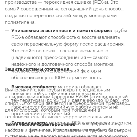
производства — пероксидная сшивка (PEX-a). Это
самый совершенный на сегодняшний день способ
создания поперечных связей между молекулами
полиэтилена.
Уникальная эластичность и память формы:
трубы
PEX-a обладают способностью восстанавливать
свою первоначальную форму после расширения.
Это свойство лежит в основе аксиального
(надвижного) пресс-соединения — самого
надёжного и долговечного способа монтажа,
Защита системы отопления
исключающего человеческий фактор и
обеспечивающего 100% герметичность.
Высокая стойкость:
материал обладает
Внутренний слой трубы покрыт специальным
повышенной устойчивостью к высоким
антидиффузионным барьером EVOH (этилвиниловый
температурам (до 95 °C) и давлению (до 10 бар), что
спирт). Этот слой является непреодолимой преградой
гарантирует безаварийную работу системы на
для кислорода, который при попадании в
протяжении десятилетий.
теплоноситель вызывает коррозию стальных и
Гигиеничность:
материал PEX-a химически инертен.
чугунных элементов системы: котлов, радиаторов,
Технические характеристики:
Он не придаёт воде постороннего привкуса или
насосов и фитингов. Использование трубы с барьером
запаха, не выделяет вредных веществ и полностью