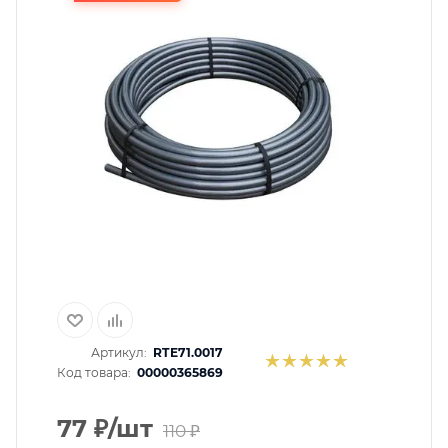
помогут с подбором.
ЗАКАЗАТЬ ЗВОНОК
Артикул:
RTE71.0017
Код товара:
00000365869
77
₽
/шт
110
₽