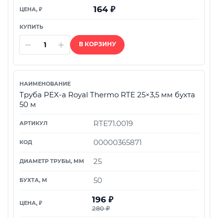
164
₽
В КОРЗИНУ
Труба PEX-а Royal Thermo RTE 25×3,5 мм бухта
50 м
RTE71.0019
00000365871
25
50
196
₽
280
₽