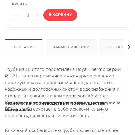
В КОРЗИНУ
ОПИСАНИЕ
ХАРАКТЕРИСТИКИ
ОТЗЫВЫ
Труба из сшитого полиэтилена Royal Thermo серии
RTE71 — это современное инженерное решение
премиум-класса, предназначенное для монтажа
надёжных и долговечных систем водоснабжения и
отопления в жилых и коммерческих объектах.
Изготовленная из высококачественного материала
Технология производства и преимущества
PEX-a, труба сочетает в себе исключительную
материала:
прочность, гибкость и гигиеничность.
Ключевой особенностью трубы является метод её