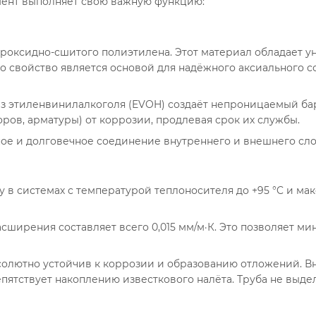
мент выполняет свою важную функцию:
роксидно-сшитого полиэтилена. Этот материал обладает у
о свойство является основой для надёжного аксиального 
 этиленвинилалкоголя (EVOH) создаёт непроницаемый бар
ров, арматуры) от коррозии, продлевая срок их службы.
ое и долговечное соединение внутреннего и внешнего слоё
у в системах с температурой теплоносителя до +95 °C и ма
ширения составляет всего 0,015 мм/м·К. Это позволяет 
солютно устойчив к коррозии и образованию отложений. В
пятствует накоплению известкового налёта. Труба не выде