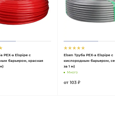
а РЕХ-a Elspipe с
Elsen Труба РЕХ-a Elspipe с
ным барьером, красная
кислородным барьером, се
 м)
за 1 м)
Много
от
103 ₽