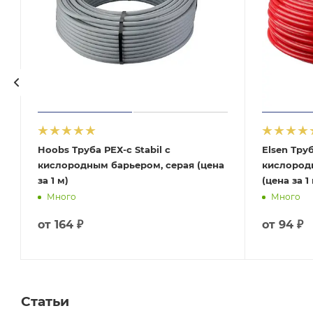
Hoobs Труба РЕХ-c Stabil с
Elsen Труб
кислородным барьером, серая (цена
кислород
за 1 м)
(цена за 1
Много
Много
от
164 ₽
от
94 ₽
Статьи