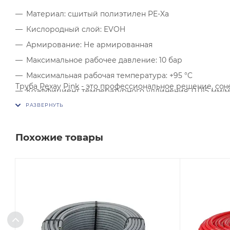
Материал: сшитый полиэтилен PE-Xa
Кислородный слой: EVOH
Армирование: Не армированная
Максимальное рабочее давление: 10 бар
Максимальная рабочая температура: +95 °C
Труба Рехау Pink - это профессиональное решение, со
Коэффициент температурного удлинения: 0,015 мм/м
Теплопроводность: 0,35 Вт/м·К
Шероховатость поверхности: 0,007 мм
Похожие товары
Цвет: Розовый
Форма поставки: Бухта