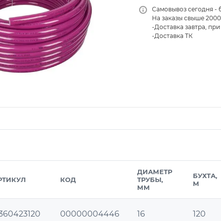
Самовывоз сегодня - 
На заказы свыше 2000
-Доставка завтра, при 
-Доставка ТК
ДИАМЕТР
БУХТА,
РТИКУЛ
КОД
ТРУБЫ,
М
ММ
1360423120
00000004446
16
120