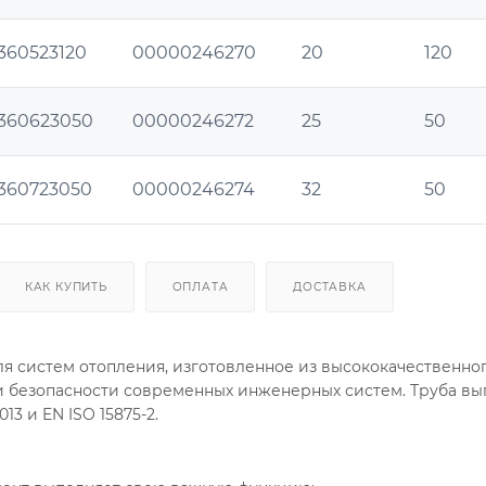
1360523120
00000246270
20
120
1360623050
00000246272
25
50
1360723050
00000246274
32
50
КАК КУПИТЬ
ОПЛАТА
ДОСТАВКА
ля систем отопления, изготовленное из высококачественног
 и безопасности современных инженерных систем. Труба вы
13 и EN ISO 15875-2.