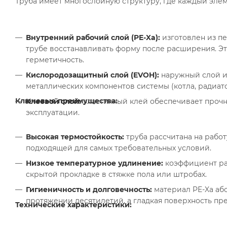
Труба имеет многослойную структуру, где каждый эле
Внутренний рабочий слой (PE-Xa):
изготовлен из пе
трубе восстанавливать форму после расширения. Эт
герметичность.
Кислородозащитный слой (EVOH):
наружный слой из
металлических компонентов системы (котла, радиато
Ключевые преимущества:
Клеевой слой:
эластичный клей обеспечивает прочн
эксплуатации.
Высокая термостойкость:
труба рассчитана на работ
подходящей для самых требовательных условий.
Низкое температурное удлинение:
коэффициент рас
скрытой прокладке в стяжке пола или штробах.
Гигиеничность и долговечность:
материал PE-Xa аб
протяжении десятилетий, а гладкая поверхность пре
Технические характеристики: