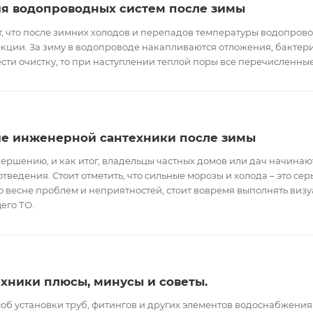
я водопроводных систем после зимы
ит, что после зимних холодов и перепадов температуры водопрово
кции. За зиму в водопроводе накапливаются отложения, бактер
ести очистку, то при наступлении теплой поры все перечисленны
ие инженерной сантехники после зимы
ершению, и как итог, владельцы частных домов или дач начинаю
ведения. Стоит отметить, что сильные морозы и холода – это се
по весне проблем и неприятностей, стоит вовремя выполнять ви
его ТО.
хники плюсы, минусы и советы.
соб установки труб, фитингов и других элементов водоснабжения