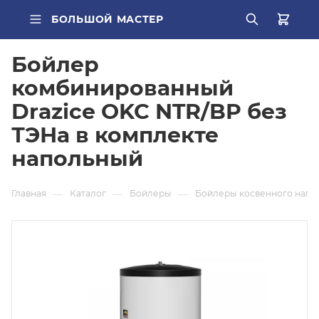
БОЛЬШОЙ МАСТЕР
Бойлер
ВСЕ КАТЕГОРИИ
комбинированный
Drazice OKC NTR/BP без
ПОПУЛЯРНОЕ
ТЭНа в комплекте
труба PEX
напольный
О КОМПАНИИ
радиатор стальной
Главная
—
Каталог
—
Бойлеры
—
Бойлеры косвенного нагр
БРЕНДЫ
Кондиционер Ballu
ДОСТАВКА
редуктор
ОПЛАТА
котел газовый Baxi