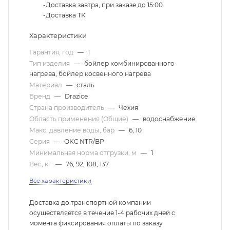
-Доставка завтра, при заказе до 15:00
-Доставка ТК
Характеристики
Гарантия, год
—
1
Тип изделия
—
бойлер комбинированного
нагрева, бойлер косвенного нагрева
Материал
—
сталь
Бренд
—
Drazice
Страна производитель
—
Чехия
Область применения (Общие)
—
водоснабжение
Макс. давление воды, бар
—
6, 10
Серия
—
OKC NTR/BP
Минимальная норма отгрузки, м
—
1
Вес, кг
—
76, 92, 108, 137
Все характеристики
Доставка до транспортной компании
осуществляется в течение 1-4 рабочих дней с
момента фиксирования оплаты по заказу