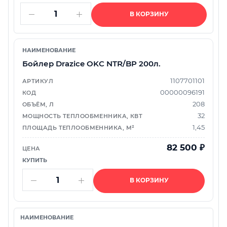
В КОРЗИНУ
Бойлер Drazice OKC NTR/BP 200л.
1107701101
00000096191
208
32
1,45
82 500
₽
В КОРЗИНУ