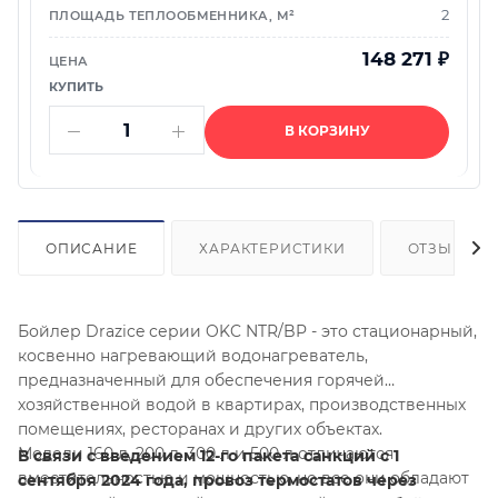
2
148 271
₽
В КОРЗИНУ
ОПИСАНИЕ
ХАРАКТЕРИСТИКИ
ОТЗЫВЫ
Бойлер Drazice серии OKC NTR/BP - это стационарный,
косвенно нагревающий водонагреватель,
предназначенный для обеспечения горячей
хозяйственной водой в квартирах, производственных
помещениях, ресторанах и других объектах.
Модели 160 л, 200 л, 300 л и 500 л отличаются
В связи с введением 12-го пакета санкций с 1
вместительностью и мощностью, но все они обладают
сентября 2024 года, провоз термостатов через