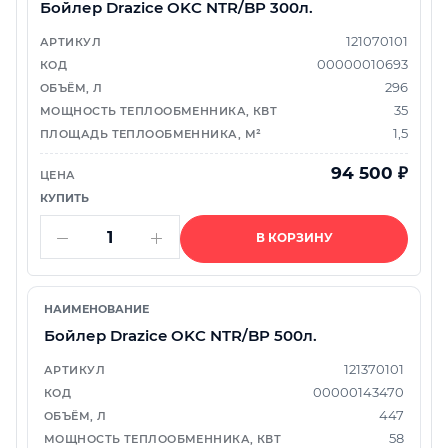
Бойлер Drazice OKC NTR/BP 300л.
121070101
00000010693
296
35
1,5
94 500
₽
В КОРЗИНУ
Бойлер Drazice OKC NTR/BP 500л.
121370101
00000143470
447
58