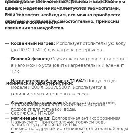
одинаковой надежной конструкцией и широким
границу стал невозможным. В связи с этим бойлеры
диапазоном вариантов подключения к источникам
данных моделей не комплектуются термостатами.
энергии.
Если термостат необходим, его можно приобрести
отдельно и установить самостоятельно. Приносим
Основные особенности:
извинения за неудобства.
Косвенный нагрев:
Использует отопительную воду
(до 110 °C, 1 МПа) для нагрева резервуара.
Боковой фланец:
Служит как смотровое отверстие;
в него можно установить нагревательный элемент
TPK.
Нагревательный элемент TJ 6/4":
Доступен для
Технические характеристики:
моделей 200 л, 300 л, 500 л; используется в
гелиосистемах и тепловых насосах.
Стальной бак с эмалью:
Защищён от коррозии,
Тип: Водонагреватель косвенного нагрева
подходит для питьевой воды.
Серия: OKC NTR/BP
Магниевый анод:
Долговечная антикоррозийная
Назначение: Приготовление горячей воды
защита внутренней части бака.
совместно с другим источником отопительной воды