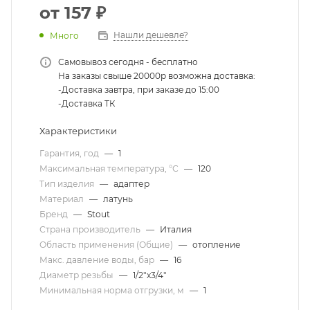
от
157 ₽
Нашли дешевле?
Много
Самовывоз сегодня - бесплатно
На заказы свыше 20000р возможна доставка:
-Доставка завтра, при заказе до 15:00
-Доставка ТК
Характеристики
Гарантия, год
—
1
Максимальная температура, °С
—
120
Тип изделия
—
адаптер
Материал
—
латунь
Бренд
—
Stout
Страна производитель
—
Италия
Область применения (Общие)
—
отопление
Макс. давление воды, бар
—
16
Диаметр резьбы
—
1/2"х3/4"
Минимальная норма отгрузки, м
—
1