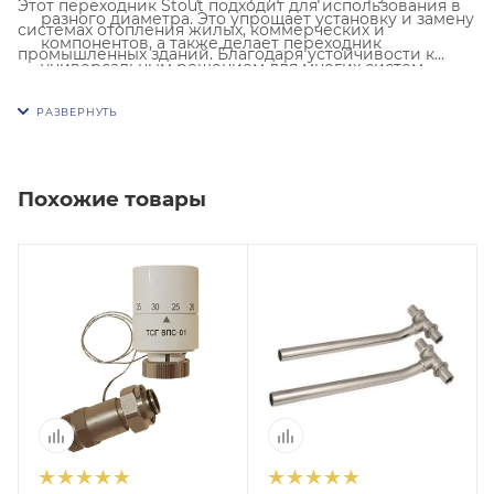
Этот переходник Stout подходит для использования в
разного диаметра. Это упрощает установку и замену
системах отопления жилых, коммерческих и
компонентов, а также делает переходник
промышленных зданий. Благодаря устойчивости к
универсальным решением для многих систем
высокому давлению и температуре, он может
отопления.
применяться как в обычных, так и в
Применение качественной резьбы и материалов
высоконагруженных установках.
позволяет достичь высокой герметичности
соединений. Это минимизирует вероятность утечек,
Похожие товары
что особенно важно для безопасности и экономии
ресурсов в отопительных системах.
Переходник рассчитан на эксплуатацию в условиях
высокого давления и температуры, что делает его
подходящим для применения как в
централизованных, так и в автономных системах
отопления. Латунь остается стабильной даже при
интенсивной эксплуатации.
Переходник легко устанавливается и подходит для
большинства радиаторов с соответствующими
разъемами. Процесс монтажа не требует
специальных инструментов, что позволяет