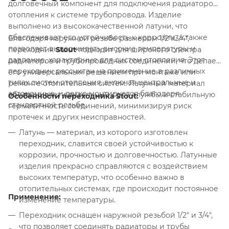
долговечный компонент для подключения радиаторов
отопления к системе трубопровода. Изделие
выполнено из высококачественной латуни, что
обеспечивает его устойчивость к коррозии, а также
Благодаря наружной резьбе размером 1/2"х3/4",
позволяет выдерживать высокие температуры и
переходник
Stout
подходит для широкого спектра
давление, характерные для систем отопления. Этот
радиаторов и трубопроводных соединений, что делает
переходник рассчитан на применение в различных
его универсальным решением при монтаже или
типах систем отопления, включая центральные и
ремонте отопительных систем. Латунный материал
автономные, и легко монтируется благодаря
обеспечивает длительный срок службы и стабильную
Особенности переходника Stout:
стандартной резьбе.
герметичность соединений, минимизируя риск
протечек и других неисправностей.
Латунь — материал, из которого изготовлен
переходник, славится своей устойчивостью к
коррозии, прочностью и долговечностью. Латунные
изделия прекрасно справляются с воздействием
высоких температур, что особенно важно в
отопительных системах, где происходит постоянное
Применение:
изменение температуры.
Переходник оснащен наружной резьбой 1/2" и 3/4",
что позволяет соединять радиаторы и трубы