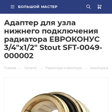
БОЛЬШОЙ МАСТЕР
Адаптер для узла
ВСЕ КАТЕГОРИИ
нижнего подключения
радиатора ЕВРОКОНУС
ПОПУЛЯРНОЕ
3/4"х1/2" Stout SFT-0049-
труба PEX
000002
О КОМПАНИИ
радиатор стальной
Главная
—
Каталог
—
Радиаторы и арматура
—
Арматура для
БРЕНДЫ
Кондиционер Ballu
ДОСТАВКА
редуктор
ОПЛАТА
котел газовый Baxi