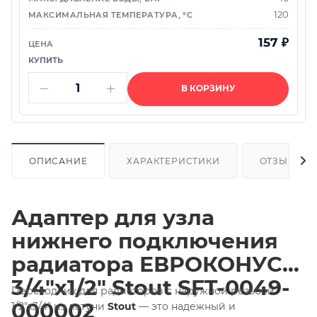
120
157
₽
В КОРЗИНУ
ОПИСАНИЕ
ХАРАКТЕРИСТИКИ
ОТЗЫВЫ
Адаптер для узла
нижнего подключения
радиатора ЕВРОКОНУС
3/4"х1/2" Stout SFT-0049-
Переходник для радиаторов с наружной резьбой
000002
1/2"х3/4" из латуни
Stout
— это надежный и