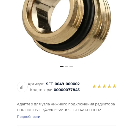
ГАРАНТИЯ
Подбор по параметрам
СЕРТИФИКАТЫ
Не можете найти нужный товар? Наши специалисты
помогут с подбором.
КОНТАКТЫ
ЗАКАЗАТЬ ЗВОНОК
Артикул:
SFT-0049-000002
Код товара:
00000077845
Адаптер для узла нижнего подключения радиатора
ЕВРОКОНУС 3/4"х1/2" Stout SFT-0049-000002
Подробности