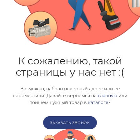
ГАРАНТИЯ
Подбор по параметрам
СЕРТИФИКАТЫ
Не можете найти нужный товар? Наши специалисты
помогут с подбором.
КОНТАКТЫ
ЗАКАЗАТЬ ЗВОНОК
К сожалению, такой
страницы у нас нет :(
Возможно, набран неверный адрес или ее
переместили. Давайте вернемся на
главную
или
поищем нужный товар в
каталоге
?
ЗАКАЗАТЬ ЗВОНОК