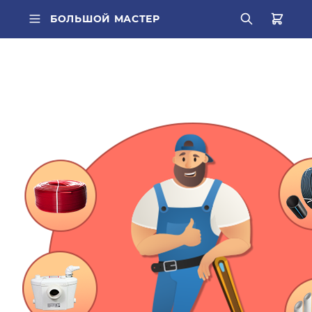
БОЛЬШОЙ МАСТЕР
ВСЕ КАТЕГОРИИ
ПОПУЛЯРНОЕ
труба PEX
О КОМПАНИИ
радиатор стальной
БРЕНДЫ
Кондиционер Ballu
ДОСТАВКА
редуктор
ОПЛАТА
котел газовый Baxi